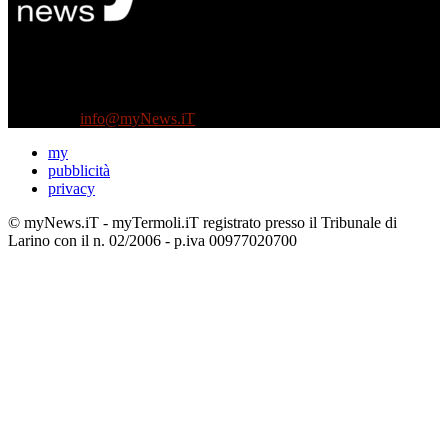
Diretto da Antonella Salvatore
Testata indipendente fondata nel 2005:
non riceve e non ha mai ricevuto nessun finanziamento pubblico.
Tel +39 3935496623
Contattaci:
info@myNews.iT
my
pubblicità
privacy
© myNews.iT - myTermoli.iT registrato presso il Tribunale di
Larino con il n. 02/2006 - p.iva 00977020700