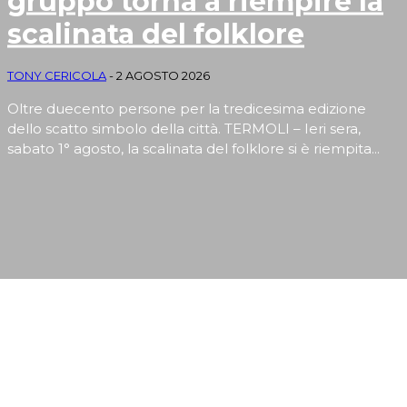
gruppo torna a riempire la
scalinata del folklore
TONY CERICOLA
-
2 AGOSTO 2026
Oltre duecento persone per la tredicesima edizione
dello scatto simbolo della città. TERMOLI – Ieri sera,
sabato 1° agosto, la scalinata del folklore si è riempita...
EVENTI E RUBRICHE DI ARTE, CULTURA, SPORT,
TURISMO E SAPORI MOLISANI
Apertura
Termolesi, la foto di gruppo torna a riempire la scalinata del