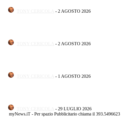
folklore
TONY CERICOLA
-
2 AGOSTO 2026
Apertura
A Termoli ha aperto “Concreta Illusione”, la mostra di
Vincenzo Palombo
TONY CERICOLA
-
2 AGOSTO 2026
Apertura
Torna il Termoli Jazz Podium: il grande jazz rinasce sulla
costa molisana
TONY CERICOLA
-
1 AGOSTO 2026
Apertura
«’Ma ssère ce parle termelèse», largo Tornola gremito per
la settima edizione
TONY CERICOLA
-
29 LUGLIO 2026
myNews.iT - Per spazio Pubblicitario chiama il 393.5496623