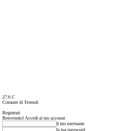
27.6
C
Comune di Termoli
Registrati
Benvenuto! Accedi al tuo account
il tuo username
la tua password