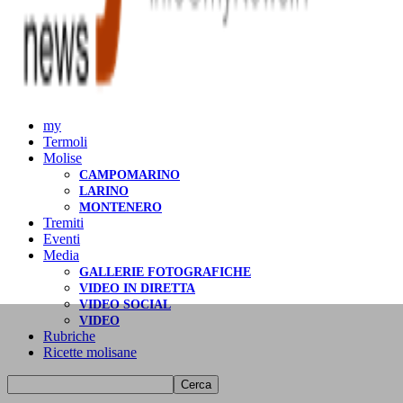
my
Termoli
Molise
CAMPOMARINO
LARINO
MONTENERO
Tremiti
Eventi
Media
GALLERIE FOTOGRAFICHE
VIDEO IN DIRETTA
VIDEO SOCIAL
VIDEO
Rubriche
Ricette molisane