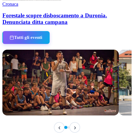
Cronaca
Forestale scopre disboscamento a Duronia.
Denunciata ditta campana
Tutti gli eventi
IN CORSO
IN 
‹
›
Classic Contest 3vs3 Memorial Michele
Fest