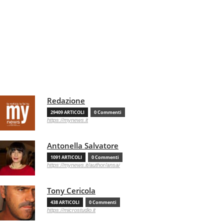
Redazione
29409 ARTICOLI
0 Commenti
https://mynews.it
Antonella Salvatore
1091 ARTICOLI
0 Commenti
https://mynews.it/author/ansa/
Tony Cericola
438 ARTICOLI
0 Commenti
https://microstudio.it