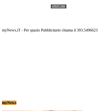
APERTURA
Termolesi, la foto di gruppo torna a riempire la
scalinata del folklore
Tony Cericola
-
2 AGOSTO 2026
myNews.iT - Per spazio Pubblicitario chiama il 393.5496623
myNews