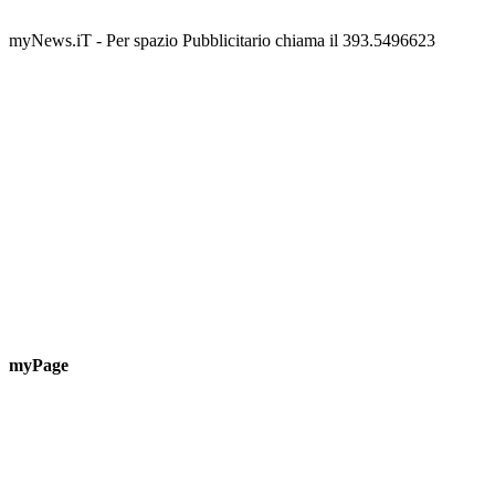
Guardascione
ediz
📅 6 Agosto 2026 · 09:00 · 📍 Lungomare C. Colombo
📅 7 A
myNews.iT - Per spazio Pubblicitario chiama il 393.5496623
myPage