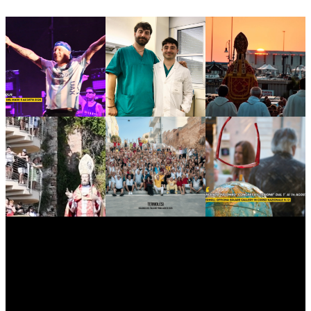
myNews.iT - Per spazio Pubblicitario chiama il 393.5496623