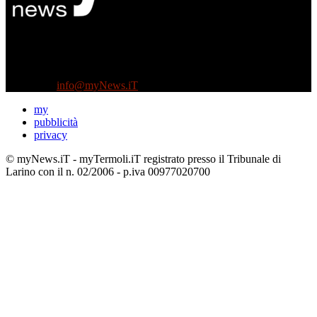
Diretto da Antonella Salvatore
Testata indipendente fondata nel 2005:
non riceve e non ha mai ricevuto nessun finanziamento pubblico.
Tel +39 3935496623
Contattaci:
info@myNews.iT
my
pubblicità
privacy
© myNews.iT - myTermoli.iT registrato presso il Tribunale di
Larino con il n. 02/2006 - p.iva 00977020700