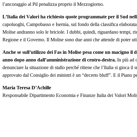
l’ancoraggio al Pil penalizza proprio il Mezzogiorno.
L’Italia dei Valori ha richiesto quote programmate per il Sud nel
capoluoghi, Campobasso e Isernia, sul fondo della classifica elaborata t
Molise andranno solo le briciole. I dubbi, quindi, riguardano tempi, riso
Regione e il Governo. Il Molise sono due anni che attende di poter utiliz
Anche se sull’utilizzo dei Fas in Molise pesa come un macigno il de
anno dopo anno dall’amministrazione di centro-destra.
In più ad o
denunciare la situazione di stallo perché ritiene che l’Italia si gioca
approvato dal Consiglio dei ministri è un “decreto bluff”. E il Piano p
Maria Teresa D’Achille
Responsabile Dipartimento Economia e Finanze Italia dei Valori Moli