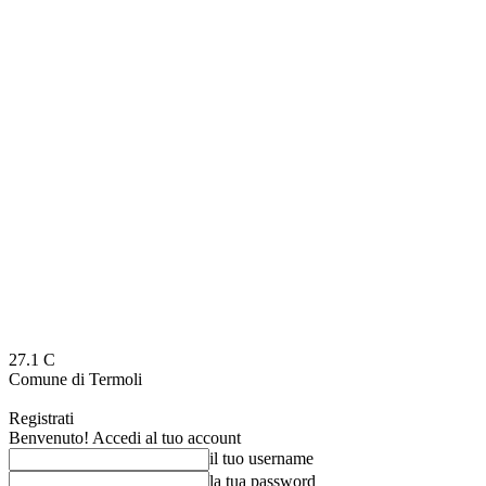
27.1
C
Comune di Termoli
Registrati
Benvenuto! Accedi al tuo account
il tuo username
la tua password