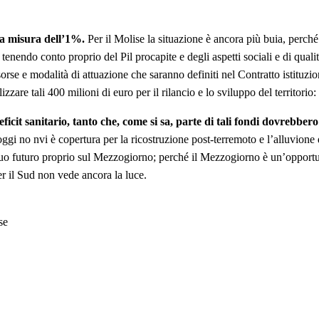
la misura dell’1%.
Per il Molise la situazione è ancora più buia, perché s
enendo conto proprio del Pil procapite e degli aspetti sociali e di quali
rse e modalità di attuazione che saranno definiti nel Contratto istituzion
zare tali 400 milioni di euro per il rilancio e lo sviluppo del territorio
ficit sanitario, tanto che, come si sa, parte di tali fondi dovrebber
ggi no nvi è copertura per la ricostruzione post-terremoto e l’alluvione
 il suo futuro proprio sul Mezzogiorno; perché il Mezzogiorno è un’oppor
er il Sud non vede ancora la luce.
se