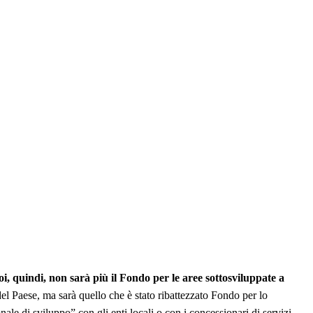
oi, quindi, non sarà più il Fondo per le aree sottosviluppate a
del Paese, ma sarà quello che è stato ribattezzato Fondo per lo
le di sviluppo” con gli enti locali o con i concessionari di servizi