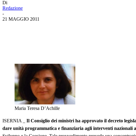
Di
Redazione
-
21 MAGGIO 2011
Maria Teresa D’Achille
ISERNIA _
Il Consiglio dei ministri ha approvato il decreto legis
dare unità programmatica e finanziaria agli interventi nazionali ag
Sviluppo e la Coesione. Tale provvedimento prevede una concentrazione d