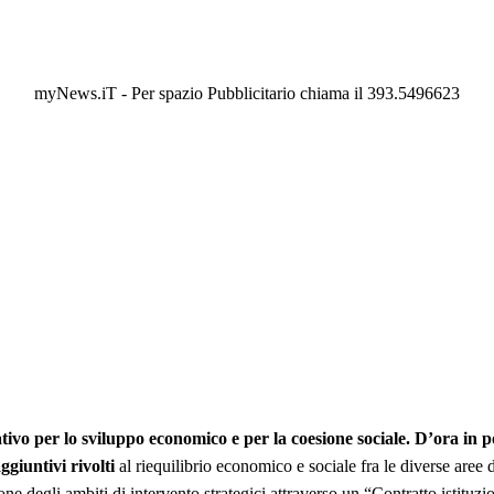
myNews.iT - Per spazio Pubblicitario chiama il 393.5496623
lativo per lo sviluppo economico e per la coesione sociale. D’ora in p
giuntivi rivolti
al riequilibrio economico e sociale fra le diverse aree 
egli ambiti di intervento strategici attraverso un “Contratto istituziona