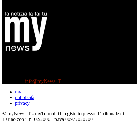
Diretto da Antonella Salvatore
Testata indipendente fondata nel 2005:
non riceve e non ha mai ricevuto nessun finanziamento pubblico.
Tel +39 3935496623
Contattaci:
info@myNews.iT
my
pubblicità
privacy
© myNews.iT - myTermoli.iT registrato presso il Tribunale di
Larino con il n. 02/2006 - p.iva 00977020700