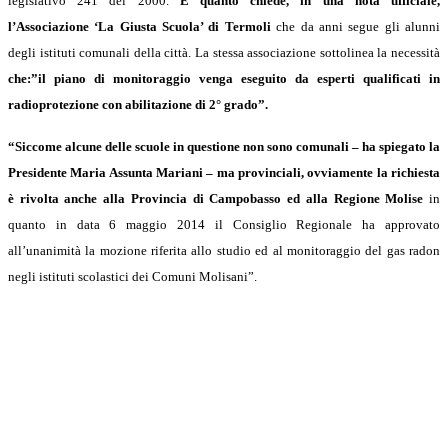
legislativo 241 del 2000.
È quanto chiede, in una nota ufficiale,
l’Associazione ‘La Giusta Scuola’ di Termoli
che da anni segue gli alunni
degli istituti comunali della città. La stessa associazione sottolinea la necessità
che:”il piano di monitoraggio venga eseguito da esperti qualificati in
radioprotezione con abilitazione di 2° grado”.
“Siccome alcune delle scuole in questione non sono comunali – ha spiegato la
Presidente Maria Assunta Mariani – ma provinciali, ovviamente la richiesta
è rivolta anche alla Provincia di Campobasso ed alla Regione Molise
in
quanto in data 6 maggio 2014 il Consiglio Regionale ha approvato
all’unanimità la mozione riferita allo studio ed al monitoraggio del gas radon
negli istituti scolastici dei Comuni Molisani”.