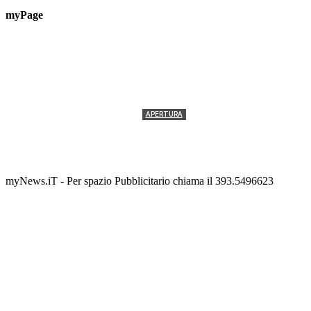
myPage
APERTURA
Termolesi, la foto di gruppo torna a riempire la
scalinata del folklore
Tony Cericola
-
2 AGOSTO 2026
myNews.iT - Per spazio Pubblicitario chiama il 393.5496623