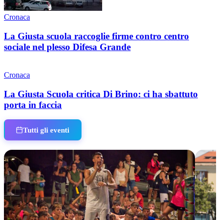
Cronaca
La Giusta scuola raccoglie firme contro centro
sociale nel plesso Difesa Grande
Cronaca
La Giusta Scuola critica Di Brino: ci ha sbattuto
porta in faccia
Tutti gli eventi