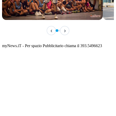
TERMINATO
TER
‹
›
Classic Contest 3vs3 Memorial Michele
Fest
Guardascione
ediz
📅 6 Agosto 2026 · 09:00 · 📍 Lungomare C. Colombo
📅 7 A
myNews.iT - Per spazio Pubblicitario chiama il 393.5496623