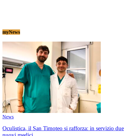
myNews
News
Oculistica, il San Timoteo si rafforza: in servizio due
nuovi medici