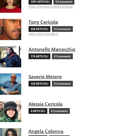
1091 ARTICOLI
0 Commenti
https://mynews.it/author/ansa/
Tony Cericola
438 ARTICOLI
0 Commenti
https://microstudio.it
Antonello Manocchio
174 ARTICOLI
0 Commenti
Saverio Metere
130 ARTICOLI
0 Commenti
Alessia Cericola
4 ARTICOLI
0 Commenti
Angela Colonna