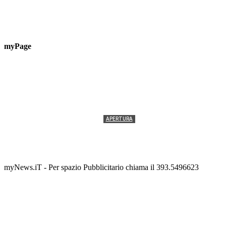
myPage
APERTURA
Termolesi, la foto di gruppo torna a riempire la
scalinata del folklore
Tony Cericola
-
2 AGOSTO 2026
myNews.iT - Per spazio Pubblicitario chiama il 393.5496623