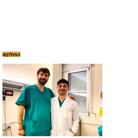
myNews