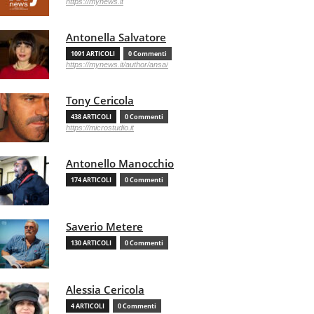
https://mynews.it
Antonella Salvatore
1091 ARTICOLI
0 Commenti
https://mynews.it/author/ansa/
Tony Cericola
438 ARTICOLI
0 Commenti
https://microstudio.it
Antonello Manocchio
174 ARTICOLI
0 Commenti
Saverio Metere
130 ARTICOLI
0 Commenti
Alessia Cericola
4 ARTICOLI
0 Commenti