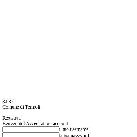
33.8
C
Comune di Termoli
Registrati
Benvenuto! Accedi al tuo account
il tuo username
la tua password