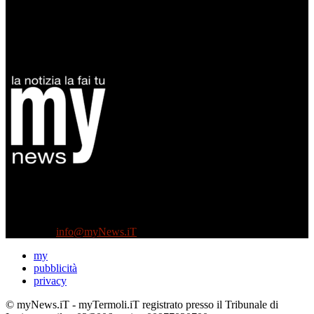
Diretto da Antonella Salvatore
Testata indipendente fondata nel 2005:
non riceve e non ha mai ricevuto nessun finanziamento pubblico.
Tel +39 3935496623
Contattaci:
info@myNews.iT
my
pubblicità
privacy
© myNews.iT - myTermoli.iT registrato presso il Tribunale di