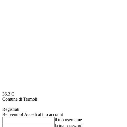
36.3
C
Comune di Termoli
Registrati
Benvenuto! Accedi al tuo account
il tuo username
la tua password