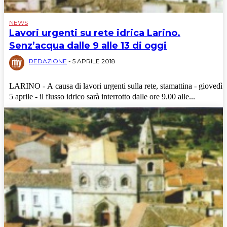
NEWS
Lavori urgenti su rete idrica Larino.
Senz’acqua dalle 9 alle 13 di oggi
REDAZIONE
-
5 APRILE 2018
LARINO - A causa di lavori urgenti sulla rete, stamattina - giovedì
5 aprile - il flusso idrico sarà interrotto dalle ore 9.00 alle...