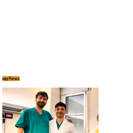
myNews