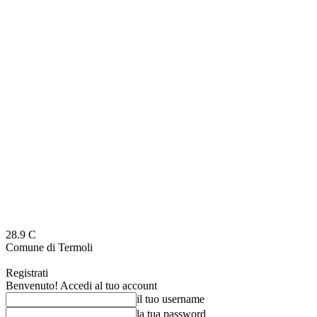
28.9
C
Comune di Termoli
Registrati
Benvenuto! Accedi al tuo account
il tuo username
la tua password