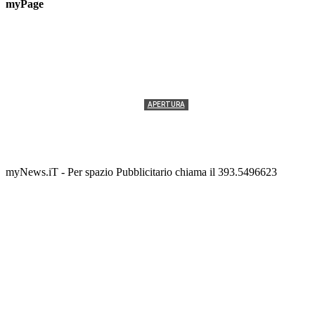
myPage
APERTURA
Termolesi, la foto di gruppo torna a riempire la
scalinata del folklore
Tony Cericola
-
2 AGOSTO 2026
myNews.iT - Per spazio Pubblicitario chiama il 393.5496623