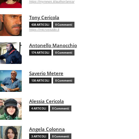
https://mynews.it/author/ansa/
Tony Cericola
438 ARTICOLI
0 Commenti
https://microstudio.it
Antonello Manocchio
174 ARTICOLI
0 Commenti
Saverio Metere
130 ARTICOLI
0 Commenti
Alessia Cericola
4 ARTICOLI
0 Commenti
Angela Colonna
3 ARTICOLI
0 Commenti