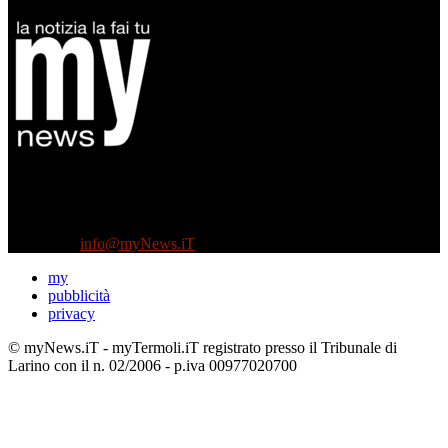
Diretto da Antonella Salvatore
Testata indipendente fondata nel 2005:
non riceve e non ha mai ricevuto nessun finanziamento pubblico.
Tel +39 3935496623
Contattaci:
info@myNews.iT
my
pubblicità
privacy
© myNews.iT - myTermoli.iT registrato presso il Tribunale di
Larino con il n. 02/2006 - p.iva 00977020700