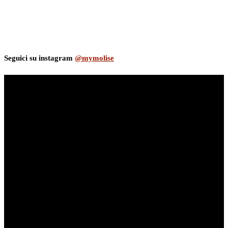
Seguici su instagram
@mymolise
myNews.iT - Per spazio Pubblicitario chiama il 393.5496623