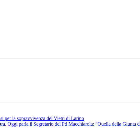
esi per la sopravvivenza del Vietri di Larino
ra. Oggi parla il Segretario del Pd Macchiarola: “Quella della Giunta di