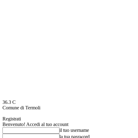
36.3
C
Comune di Termoli
Registrati
Benvenuto! Accedi al tuo account
il tuo username
la tua password