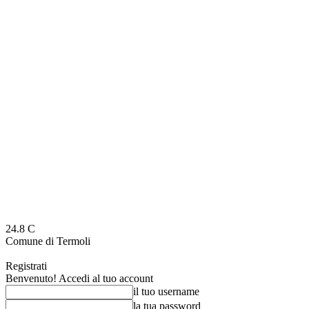
24.8
C
Comune di Termoli
Registrati
Benvenuto! Accedi al tuo account
il tuo username
la tua password