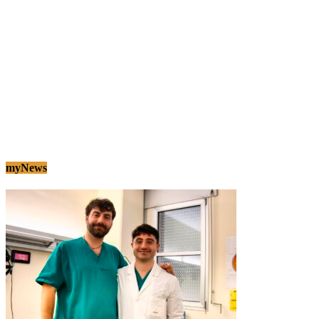
myNews