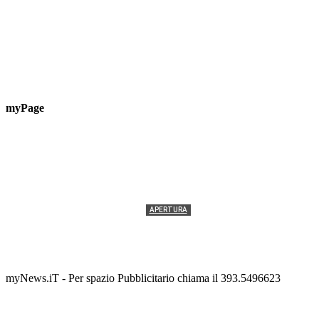
myPage
APERTURA
Termolesi, la foto di gruppo torna a riempire la
scalinata del folklore
Tony Cericola
-
2 AGOSTO 2026
myNews.iT - Per spazio Pubblicitario chiama il 393.5496623