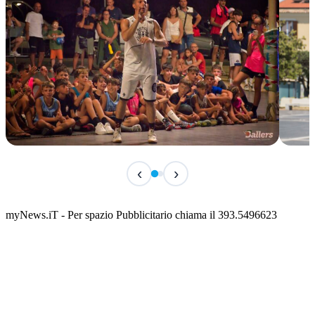
TERMINATO
IN 
‹
›
Classic Contest 3vs3 Memorial Michele
Fest
Guardascione
ediz
📅 6 Agosto 2026 · 09:00 · 📍 Lungomare C. Colombo
📅 7 A
myNews.iT - Per spazio Pubblicitario chiama il 393.5496623