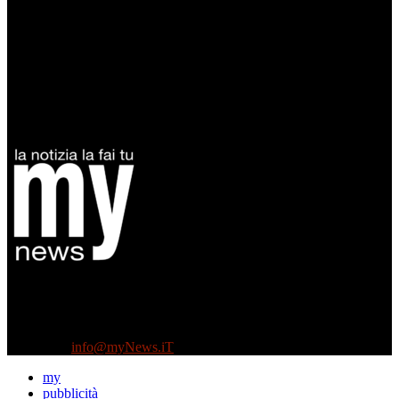
Diretto da Antonella Salvatore
Testata indipendente fondata nel 2005:
non riceve e non ha mai ricevuto nessun finanziamento pubblico.
Tel +39 3935496623
Contattaci:
info@myNews.iT
my
pubblicità