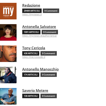
Redazione
29409 ARTICOLI
0 Commenti
https://mynews.it
Antonella Salvatore
1091 ARTICOLI
0 Commenti
https://mynews.it/author/ansa/
Tony Cericola
438 ARTICOLI
0 Commenti
https://microstudio.it
Antonello Manocchio
174 ARTICOLI
0 Commenti
Saverio Metere
130 ARTICOLI
0 Commenti