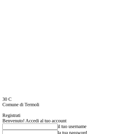
30
C
Comune di Termoli
Registrati
Benvenuto! Accedi al tuo account
il tuo username
la tua password