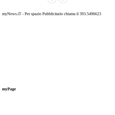
San Basso 2026 - il programma delle feste
📅 3 Agosto 2026 · 08:00 · 📍 Porto
myNews.iT - Per spazio Pubblicitario chiama il 393.5496623
myPage