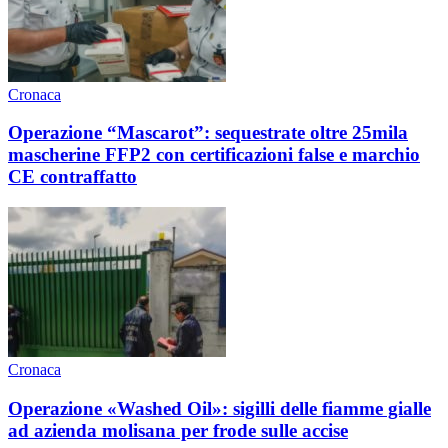
Cronaca
Operazione “Mascarot”: sequestrate oltre 25mila
mascherine FFP2 con certificazioni false e marchio
CE contraffatto
Cronaca
Operazione «Washed Oil»: sigilli delle fiamme gialle
ad azienda molisana per frode sulle accise