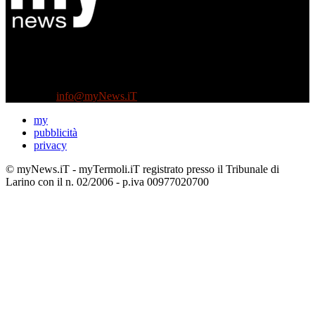
Diretto da Antonella Salvatore
Testata indipendente fondata nel 2005:
non riceve e non ha mai ricevuto nessun finanziamento pubblico.
Tel +39 3935496623
Contattaci:
info@myNews.iT
my
pubblicità
privacy
© myNews.iT - myTermoli.iT registrato presso il Tribunale di
Larino con il n. 02/2006 - p.iva 00977020700