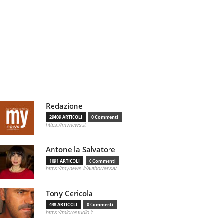
Redazione
29409 ARTICOLI
0 Commenti
https://mynews.it
Antonella Salvatore
1091 ARTICOLI
0 Commenti
https://mynews.it/author/ansa/
Tony Cericola
438 ARTICOLI
0 Commenti
https://microstudio.it