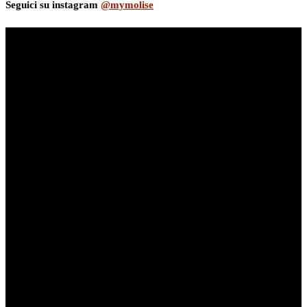
Seguici su instagram
@mymolise
myNews.iT - Per spazio Pubblicitario chiama il 393.5496623