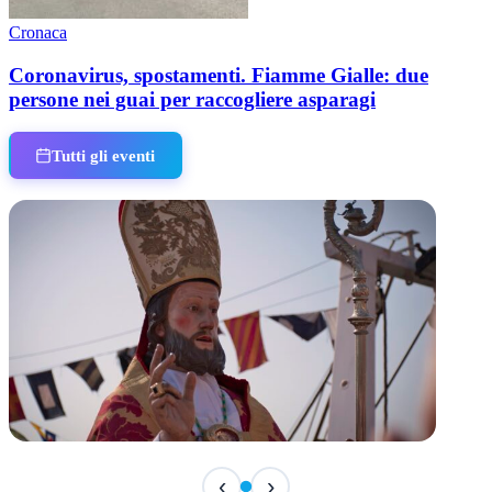
Cronaca
Coronavirus, spostamenti. Fiamme Gialle: due
persone nei guai per raccogliere asparagi
Tutti gli eventi
TERMINATO
‹
›