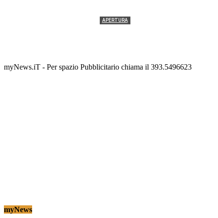
APERTURA
Termolesi, la foto di gruppo torna a riempire la
scalinata del folklore
Tony Cericola
-
2 AGOSTO 2026
myNews.iT - Per spazio Pubblicitario chiama il 393.5496623
myNews