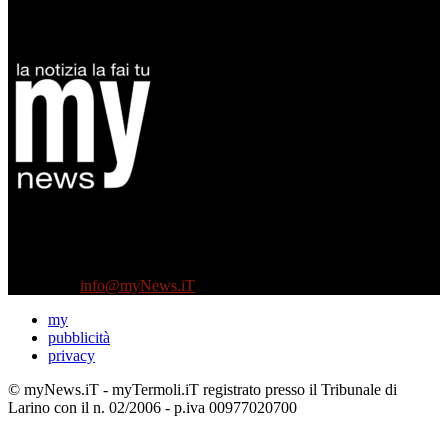
Diretto da Antonella Salvatore
Testata indipendente fondata nel 2005:
non riceve e non ha mai ricevuto nessun finanziamento pubblico.
Tel +39 3935496623
Contattaci:
info@myNews.iT
my
pubblicità
privacy
© myNews.iT - myTermoli.iT registrato presso il Tribunale di
Larino con il n. 02/2006 - p.iva 00977020700