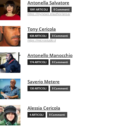
Antonella Salvatore
1091 ARTICOLI
0 Commenti
https://mynews.it/author/ansa/
Tony Cericola
438 ARTICOLI
0 Commenti
https://microstudio.it
Antonello Manocchio
174 ARTICOLI
0 Commenti
Saverio Metere
130 ARTICOLI
0 Commenti
Alessia Cericola
4 ARTICOLI
0 Commenti