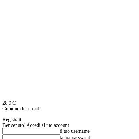
28.9
C
Comune di Termoli
Registrati
Benvenuto! Accedi al tuo account
il tuo username
la tua password