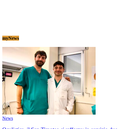
myNews
News