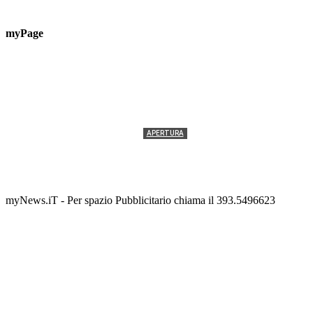
myPage
APERTURA
Termolesi, la foto di gruppo torna a riempire la
scalinata del folklore
Tony Cericola
-
2 AGOSTO 2026
myNews.iT - Per spazio Pubblicitario chiama il 393.5496623