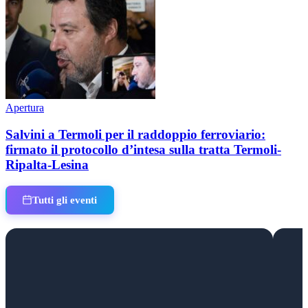
Apertura
Salvini a Termoli per il raddoppio ferroviario:
firmato il protocollo d’intesa sulla tratta Termoli-
Ripalta-Lesina
Tutti gli eventi