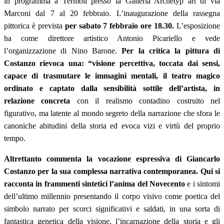
in programma a Termoli presso la Galleria Archetyp art di via
Marconi dal 7 al 20 febbraio. L’inaugurazione della rassegna
pittorica è prevista
per sabato 7 febbraio ore 18.30.
L’esposizione
ha come direttore artistico Antonio Picariello e vede
l’organizzazione di Nino Barone.
Per la critica la pittura di
Costanzo rievoca una: “visione percettiva, toccata dai sensi,
capace di trasmutare le immagini mentali, il teatro magico
ordinato e captato dalla sensibilità sottile dell’artista, in
relazione concreta
con il realismo contadino costruito nel
figurativo, ma latente al mondo segreto della narrazione che sfora le
canoniche abitudini della storia ed evoca vizi e virtù del proprio
tempo.
Altrettanto commenta la vocazione espressiva di Giancarlo
Costanzo per la sua complessa narrativa contemporanea. Qui si
racconta in frammenti sintetici l’anima del Novecento
e i sintomi
dell’ultimo millennio presentando il corpo visivo come poetica del
simbolo narrato per scorci significativi e saldati, in una sorta di
fantastica genetica della visione, l’incarnazione della storia e gli