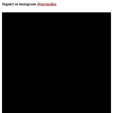
Seguici su instagram
@mymolise
myNews.iT - Per spazio Pubblicitario chiama il 393.5496623