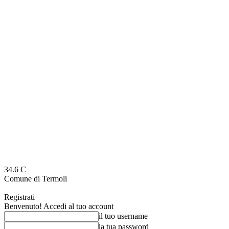
34.6
C
Comune di Termoli
Registrati
Benvenuto! Accedi al tuo account
il tuo username
la tua password