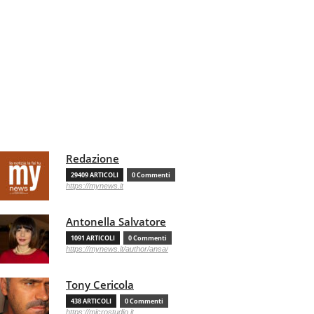
Redazione
29409 ARTICOLI
0 Commenti
https://mynews.it
Antonella Salvatore
1091 ARTICOLI
0 Commenti
https://mynews.it/author/ansa/
Tony Cericola
438 ARTICOLI
0 Commenti
https://microstudio.it