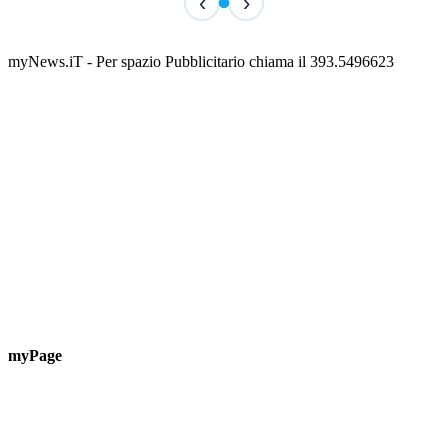
‹
›
San Basso 2026 - il programma delle feste
📅 3 Agosto 2026 · 08:00 · 📍 Porto
myNews.iT - Per spazio Pubblicitario chiama il 393.5496623
myPage