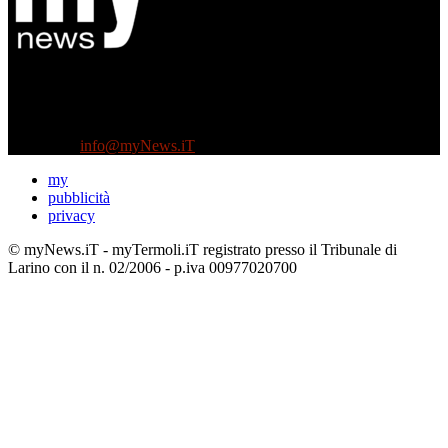
Diretto da Antonella Salvatore
Testata indipendente fondata nel 2005:
non riceve e non ha mai ricevuto nessun finanziamento pubblico.
Tel +39 3935496623
Contattaci:
info@myNews.iT
my
pubblicità
privacy
© myNews.iT - myTermoli.iT registrato presso il Tribunale di
Larino con il n. 02/2006 - p.iva 00977020700