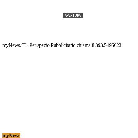
APERTURA
Termolesi, la foto di gruppo torna a riempire la
scalinata del folklore
Tony Cericola
-
2 AGOSTO 2026
myNews.iT - Per spazio Pubblicitario chiama il 393.5496623
myNews