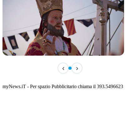
TERMINATO
‹
›
San Basso 2026 - il programma delle feste
📅 3 Agosto 2026 · 08:00 · 📍 Porto
myNews.iT - Per spazio Pubblicitario chiama il 393.5496623