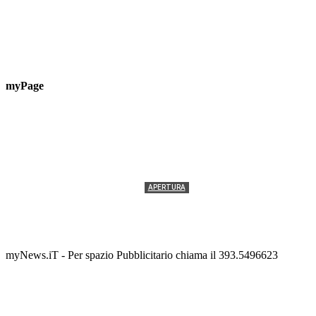
myPage
APERTURA
Termolesi, la foto di gruppo torna a riempire la
scalinata del folklore
Tony Cericola
-
2 AGOSTO 2026
myNews.iT - Per spazio Pubblicitario chiama il 393.5496623