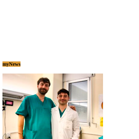
myNews