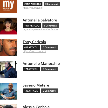
29409 ARTICOLI
0 Commenti
https://mynews.it
Antonella Salvatore
1091 ARTICOLI
0 Commenti
https://mynews.it/author/ansa/
Tony Cericola
438 ARTICOLI
0 Commenti
https://microstudio.it
Antonello Manocchio
174 ARTICOLI
0 Commenti
Saverio Metere
130 ARTICOLI
0 Commenti
Alessia Cericola