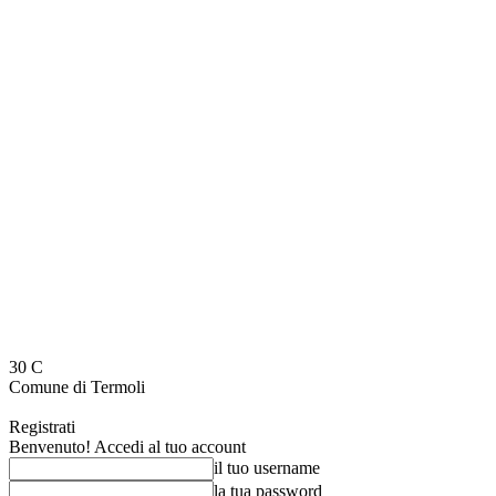
30
C
Comune di Termoli
Registrati
Benvenuto! Accedi al tuo account
il tuo username
la tua password