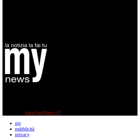
Diretto da Antonella Salvatore
Testata indipendente fondata nel 2005:
non riceve e non ha mai ricevuto nessun finanziamento pubblico.
Tel +39 3935496623
Contattaci:
info@myNews.iT
my
pubblicità
privacy