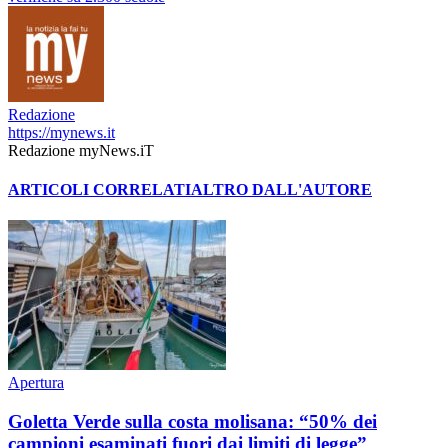
Redazione
https://mynews.it
Redazione myNews.iT
ARTICOLI CORRELATI
ALTRO DALL'AUTORE
Apertura
Goletta Verde sulla costa molisana: “50% dei
campioni esaminati fuori dai limiti di legge”