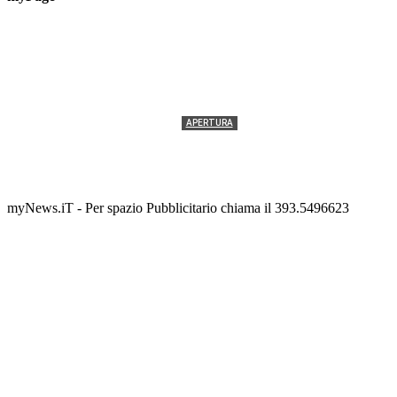
APERTURA
Termolesi, la foto di gruppo torna a riempire la
scalinata del folklore
Tony Cericola
-
2 AGOSTO 2026
myNews.iT - Per spazio Pubblicitario chiama il 393.5496623