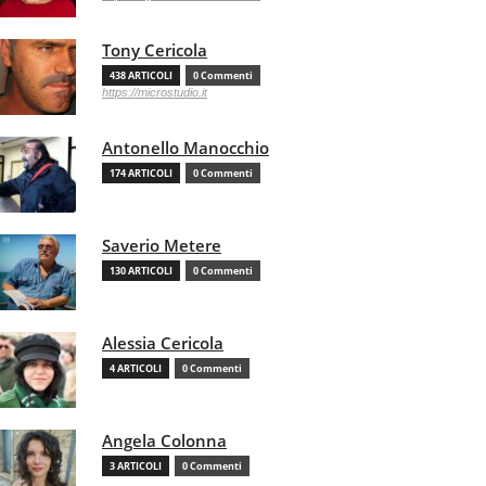
Tony Cericola
438 ARTICOLI
0 Commenti
https://microstudio.it
Antonello Manocchio
174 ARTICOLI
0 Commenti
Saverio Metere
130 ARTICOLI
0 Commenti
Alessia Cericola
4 ARTICOLI
0 Commenti
Angela Colonna
3 ARTICOLI
0 Commenti