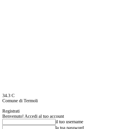
34.3
C
Comune di Termoli
Registrati
Benvenuto! Accedi al tuo account
il tuo username
la tua password