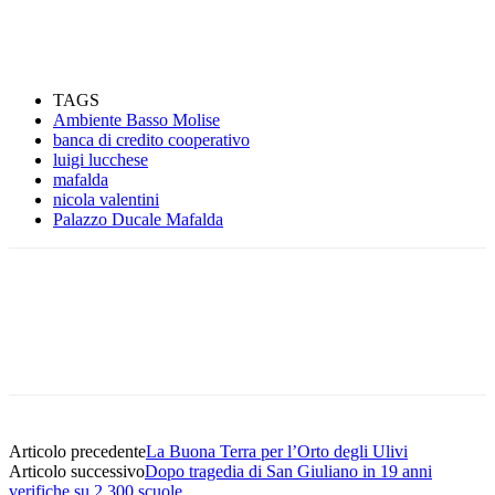
TAGS
Ambiente Basso Molise
banca di credito cooperativo
luigi lucchese
mafalda
nicola valentini
Palazzo Ducale Mafalda
Articolo precedente
La Buona Terra per l’Orto degli Ulivi
Articolo successivo
Dopo tragedia di San Giuliano in 19 anni
verifiche su 2.300 scuole