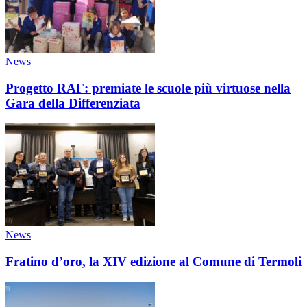
News
Progetto RAF: premiate le scuole più virtuose nella
Gara della Differenziata
News
Fratino d’oro, la XIV edizione al Comune di Termoli