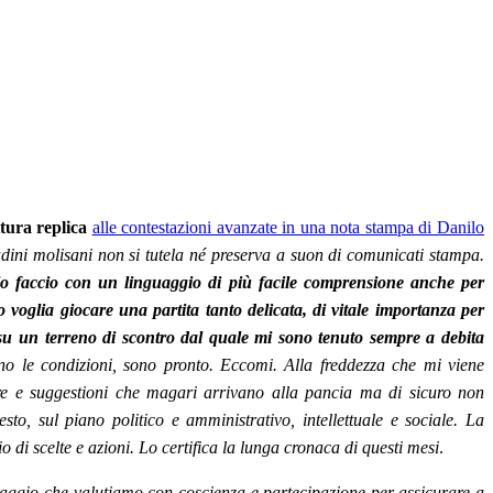
tura replica
alle contestazioni avanzate in una nota stampa di Danilo
ttadini molisani non si tutela né preserva a suon di comunicati stampa.
lo faccio con un linguaggio di più facile comprensione anche per
 voglia giocare una partita tanto delicata, di vitale importanza per
le, su un terreno di scontro dal quale mi sono tenuto sempre a debita
o le condizioni, sono pronto.
Eccomi. Alla freddezza che mi viene
ere e suggestioni che magari arrivano alla pancia ma di sicuro non
to, sul piano politico e amministrativo, intellettuale e sociale. La
 di scelte e azioni. Lo certifica la lunga cronaca di questi mesi
.
aggio che valutiamo con coscienza e partecipazione per assicurare a