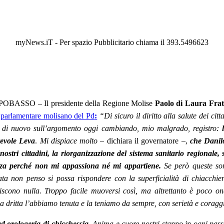
myNews.iT - Per spazio Pubblicitario chiama il 393.5496623
BASSO – Il presidente della Regione Molise
Paolo di Laura Frat
 parlamentare molisano del Pd
:
“Di sicuro il diritto alla salute dei ci
 di nuovo sull’argomento oggi cambiando, mio malgrado, registro:
revole Leva
.
Mi dispiace molto
– dichiara il governatore –,
che Danilo
i nostri cittadini, la riorganizzazione del sistema sanitario regiona
nza perché non mi appassiona né mi appartiene.
Se però queste son
ata non penso si possa rispondere con la superficialità di chiacchi
iscono nulla. Troppo facile muoversi così, ma altrettanto è poco ones
a dritta l’abbiamo tenuta e la teniamo da sempre, con serietà e coraggio
 ad orologeria di chicchessia.
Anima e cuore nostri stanno in ogni pass