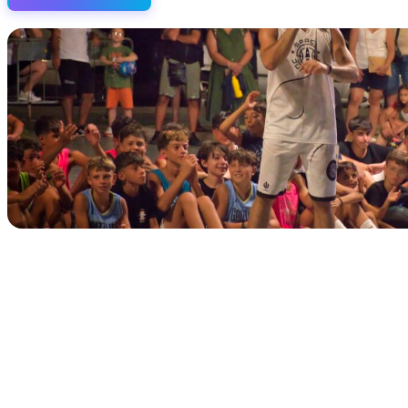
IN CORSO
Classic Contest 3vs3 Memorial Michele Guardascione
📅 6 Agosto 2026 · 09:00 · 📍 Lungomare C. Colombo