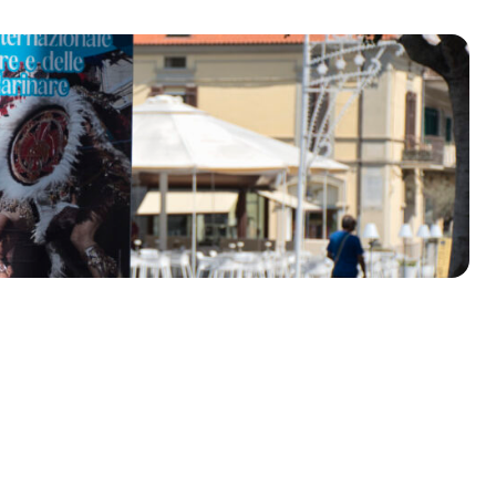
olklore - 41ª edizione
io Veneto