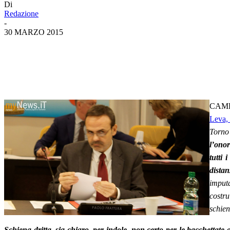
Di
Redazione
-
30 MARZO 2015
CAMPO
Leva,
Torno
l’ono
tutti 
dista
imput
costru
schien
Schiena dritta, sia chiaro, per indole, non certo per le bacchettate