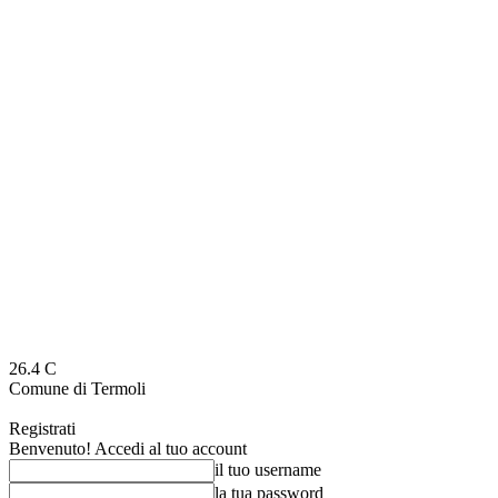
26.4
C
Comune di Termoli
Registrati
Benvenuto! Accedi al tuo account
il tuo username
la tua password