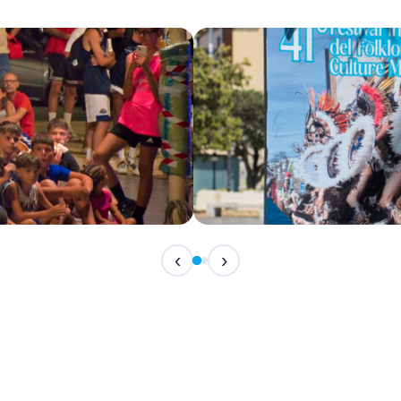
IN ARRIVO
‹
›
Festival Internazionale del F
📅 7 Agosto 2026 · 21:30 · 📍 Piazza Vittor