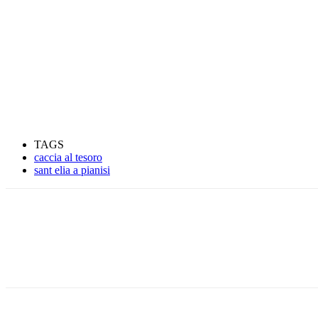
TAGS
caccia al tesoro
sant elia a pianisi
Condividere