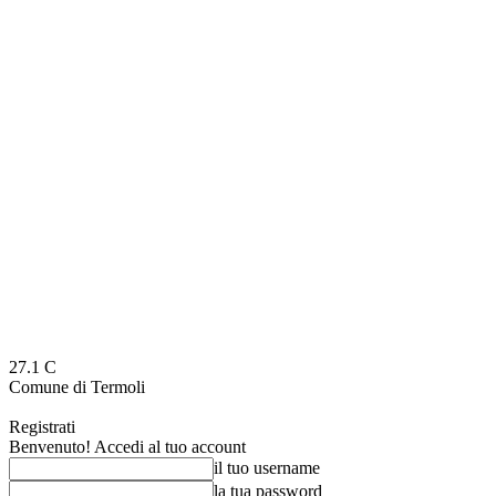
27.1
C
Comune di Termoli
Registrati
Benvenuto! Accedi al tuo account
il tuo username
la tua password