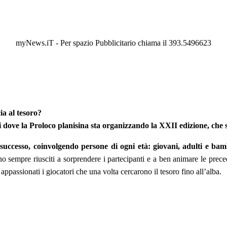
myNews.iT - Per spazio Pubblicitario chiama il 393.5496623
a al tesoro?
si dove la Proloco planisina sta organizzando la XXII edizione, che si
uccesso, coinvolgendo persone di ogni età: giovani, adulti e bam
ono sempre riusciti a sorprendere i partecipanti e a ben animare le pr
appassionati i giocatori che una volta cercarono il tesoro fino all’alba