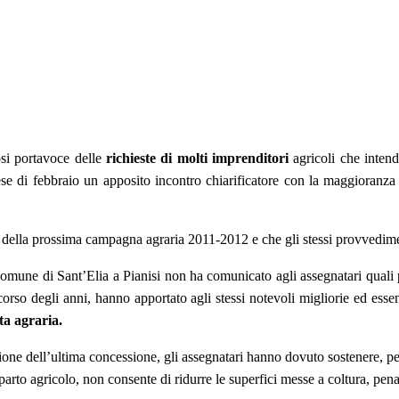
osi portavoce delle
richieste di molti imprenditori
agricoli che intend
ese di febbraio un apposito incontro chiarificatore con la maggioranza
della prossima campagna agraria 2011-2012 e che gli stessi provvedimen
Comune di Sant’Elia a Pianisi non ha comunicato agli assegnatari quali p
corso degli anni, hanno apportato agli stessi notevoli migliorie ed essen
ta agraria.
one dell’ultima concessione, gli assegnatari hanno dovuto sostenere, per
mparto agricolo, non consente di ridurre le superfici messe a coltura, pen