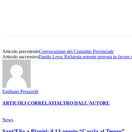
Condividere
Articolo precedente
Convocazione del Consiglio Provinciale
Articolo successivo
Danilo Leva: Richiesta urgente proroga in favore d
Emiliano Perazzelli
ARTICOLI CORRELATI
ALTRO DALL'AUTORE
News
Sant’Elia a Pianisi: il 13 agosto “Caccia al Tesoro”