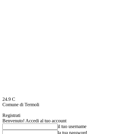
24.9
C
Comune di Termoli
Registrati
Benvenuto! Accedi al tuo account
il tuo username
la tua password