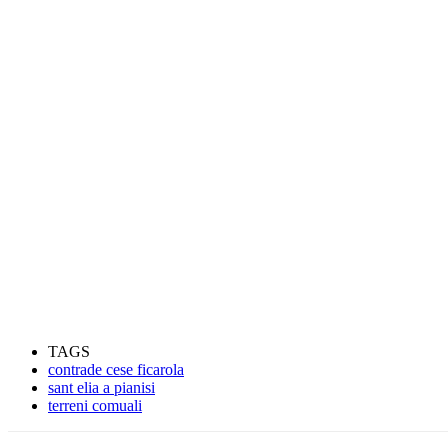
TAGS
contrade cese ficarola
sant elia a pianisi
terreni comuali