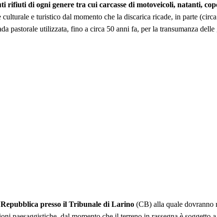
ti rifiuti di ogni genere tra cui carcasse di motoveicoli, natanti, co
 culturale e turistico dal momento che la discarica ricade, in parte (cir
 strada pastorale utilizzata, fino a circa 50 anni fa, per la transumanza d
a Repubblica presso il Tribunale di Larino
(CB) alla quale dovranno ri
i paesaggistiche, dal momento che il terreno in rassegna è soggetto a s