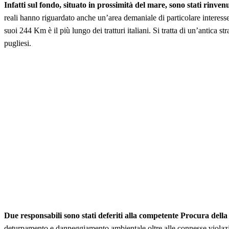
Infatti sul fondo, situato in prossimità del mare, sono stati rinvenu
reali hanno riguardato anche un’area demaniale di particolare interesse
suoi 244 Km è il più lungo dei tratturi italiani. Si tratta di un’antica
pugliesi.
Due responsabili sono stati deferiti alla competente Procura dell
deturpamento e danneggiamento ambientale oltre alle connesse violazion