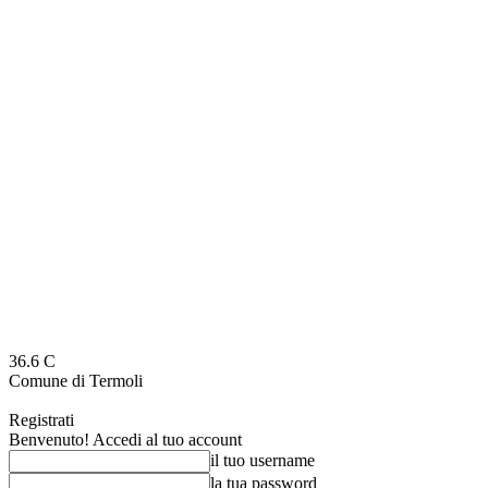
36.6
C
Comune di Termoli
Registrati
Benvenuto! Accedi al tuo account
il tuo username
la tua password