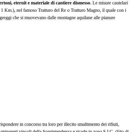
pertoni, eternit e materiale di cantiere dismesso
. Le misure cautelari
ca 1 Km.), nel famoso Tratturo del Re o Tratturo Magno, il quale con i
elle greggi che si muovevano dalle montagne aquilane alle pianure
spondere in concorso tra loro per illecito smaltimento dei rifiuti,
tringenti vincoli della Soprintendenza e ricade in zona S.I.C.
(Sito di