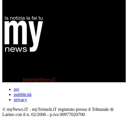
Diretto da Antonella Salvatore
Testata indipendente fondata nel 2005:
non riceve e non ha mai ricevuto nessun finanziamento pubblico.
Tel +39 3935496623
Contattaci:
info@myNews.iT
my
pubblicità
privacy
© myNews.iT - myTermoli.iT registrato presso il Tribunale di
Larino con il n. 02/2006 - p.iva 00977020700