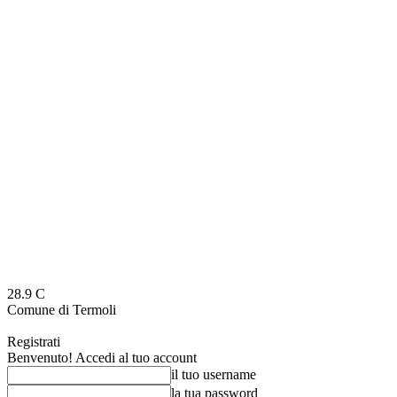
28.9
C
Comune di Termoli
Registrati
Benvenuto! Accedi al tuo account
il tuo username
la tua password