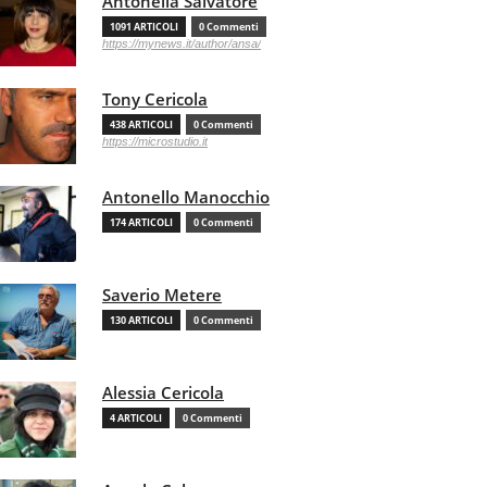
Antonella Salvatore
1091 ARTICOLI
0 Commenti
https://mynews.it/author/ansa/
Tony Cericola
438 ARTICOLI
0 Commenti
https://microstudio.it
Antonello Manocchio
174 ARTICOLI
0 Commenti
Saverio Metere
130 ARTICOLI
0 Commenti
Alessia Cericola
4 ARTICOLI
0 Commenti