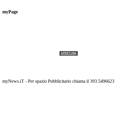
myPage
APERTURA
Termolesi, la foto di gruppo torna a riempire la
scalinata del folklore
Tony Cericola
-
2 AGOSTO 2026
myNews.iT - Per spazio Pubblicitario chiama il 393.5496623