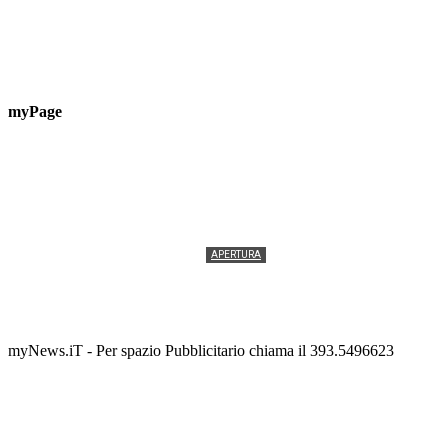
myPage
APERTURA
Termolesi, la foto di gruppo torna a riempire la
scalinata del folklore
Tony Cericola
-
2 AGOSTO 2026
myNews.iT - Per spazio Pubblicitario chiama il 393.5496623