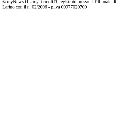
© myNews.iT - myTermoli.iT registrato presso il Tribunale di
Larino con il n. 02/2006 - p.iva 00977020700