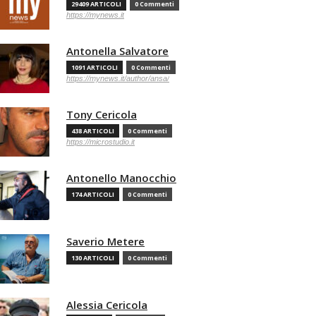
29409 ARTICOLI
0 Commenti
https://mynews.it
Antonella Salvatore
1091 ARTICOLI
0 Commenti
https://mynews.it/author/ansa/
Tony Cericola
438 ARTICOLI
0 Commenti
https://microstudio.it
Antonello Manocchio
174 ARTICOLI
0 Commenti
Saverio Metere
130 ARTICOLI
0 Commenti
Alessia Cericola