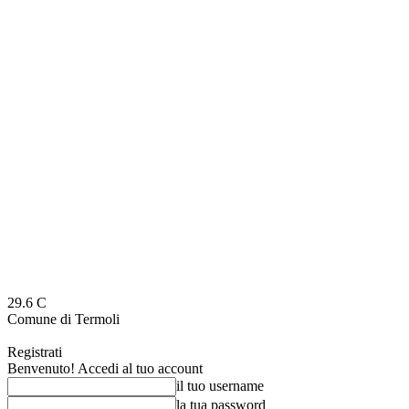
29.6
C
Comune di Termoli
Registrati
Benvenuto! Accedi al tuo account
il tuo username
la tua password