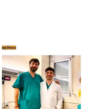
myNews