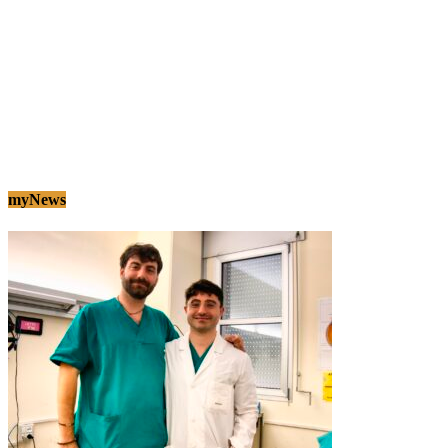
myNews