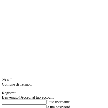
28.4
C
Comune di Termoli
Registrati
Benvenuto! Accedi al tuo account
il tuo username
la tua password