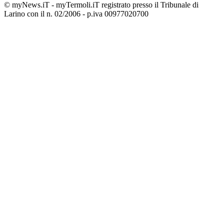
© myNews.iT - myTermoli.iT registrato presso il Tribunale di
Larino con il n. 02/2006 - p.iva 00977020700