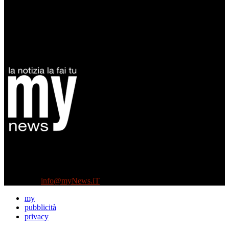
Diretto da Antonella Salvatore
Testata indipendente fondata nel 2005:
non riceve e non ha mai ricevuto nessun finanziamento pubblico.
Tel +39 3935496623
Contattaci:
info@myNews.iT
my
pubblicità
privacy