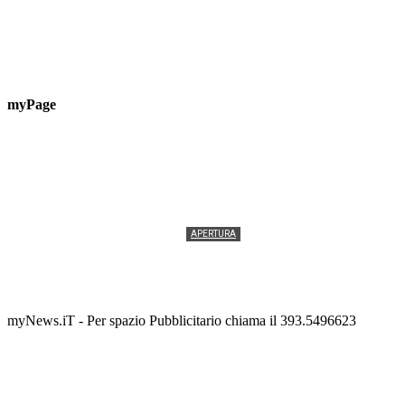
myPage
APERTURA
Termolesi, la foto di gruppo torna a riempire la
scalinata del folklore
Tony Cericola
-
2 AGOSTO 2026
myNews.iT - Per spazio Pubblicitario chiama il 393.5496623