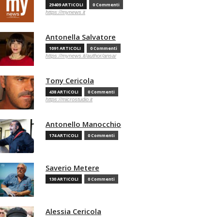
29409 ARTICOLI
0 Commenti
https://mynews.it
Antonella Salvatore
1091 ARTICOLI
0 Commenti
https://mynews.it/author/ansa/
Tony Cericola
438 ARTICOLI
0 Commenti
https://microstudio.it
Antonello Manocchio
174 ARTICOLI
0 Commenti
Saverio Metere
130 ARTICOLI
0 Commenti
Alessia Cericola