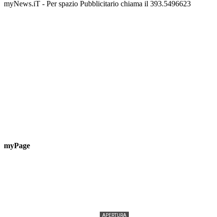
📅 6 Agosto 2026 · 09:00 · 📍 Lungomare C. Colombo
📅 7 A
myNews.iT - Per spazio Pubblicitario chiama il 393.5496623
myPage
APERTURA