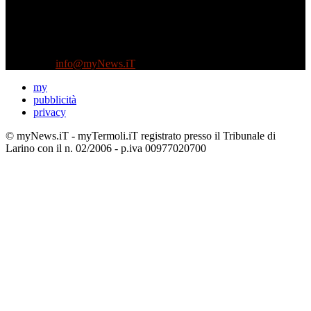
Diretto da Antonella Salvatore
Testata indipendente fondata nel 2005:
non riceve e non ha mai ricevuto nessun finanziamento pubblico.
Tel +39 3935496623
Contattaci:
info@myNews.iT
my
pubblicità
privacy
© myNews.iT - myTermoli.iT registrato presso il Tribunale di
Larino con il n. 02/2006 - p.iva 00977020700