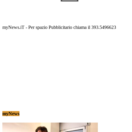
Termolesi, la foto di gruppo torna a riempire la
scalinata del folklore
Tony Cericola
-
2 AGOSTO 2026
myNews.iT - Per spazio Pubblicitario chiama il 393.5496623
myNews