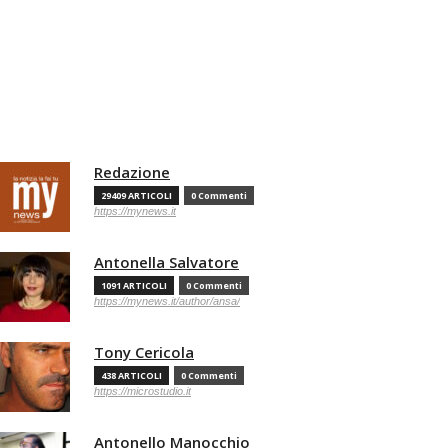
Redazione
29409 ARTICOLI
0 Commenti
https://mynews.it
Antonella Salvatore
1091 ARTICOLI
0 Commenti
https://mynews.it/author/ansa/
Tony Cericola
438 ARTICOLI
0 Commenti
https://microstudio.it
Antonello Manocchio