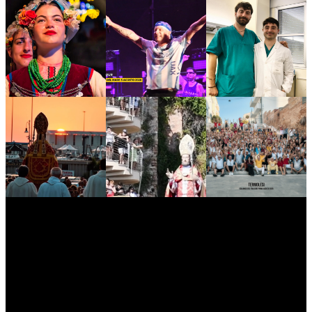
myNews.iT - Per spazio Pubblicitario chiama il 393.5496623