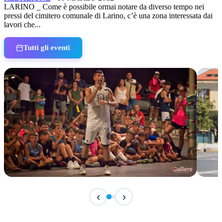
LARINO _ Come è possibile ormai notare da diverso tempo nei
pressi del cimitero comunale di Larino, c’è una zona interessata dai
lavori che...
Tutti gli eventi
IN CORSO
IN 
‹
›
Classic Contest 3vs3 Memorial Michele
Fest
Guardascione
ediz