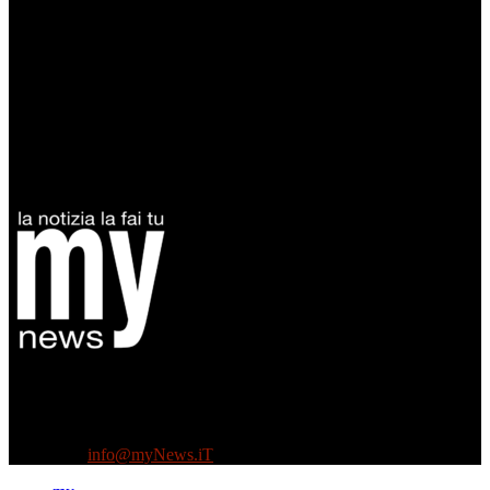
Diretto da Antonella Salvatore
Testata indipendente fondata nel 2005:
non riceve e non ha mai ricevuto nessun finanziamento pubblico.
Tel +39 3935496623
Contattaci:
info@myNews.iT