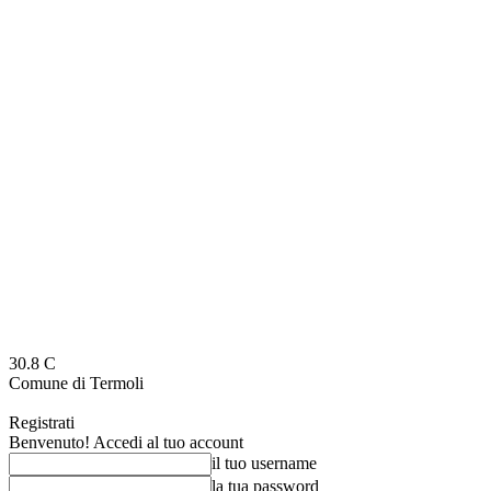
30.8
C
Comune di Termoli
Registrati
Benvenuto! Accedi al tuo account
il tuo username
la tua password