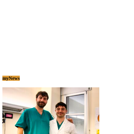
myNews