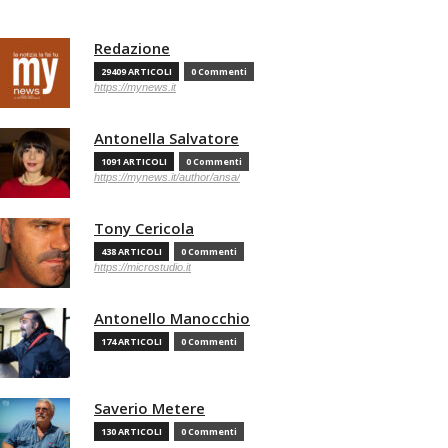
Redazione
29409 ARTICOLI
0 Commenti
https://mynews.it
Antonella Salvatore
1091 ARTICOLI
0 Commenti
https://mynews.it/author/ansa/
Tony Cericola
438 ARTICOLI
0 Commenti
https://microstudio.it
Antonello Manocchio
174 ARTICOLI
0 Commenti
Saverio Metere
130 ARTICOLI
0 Commenti