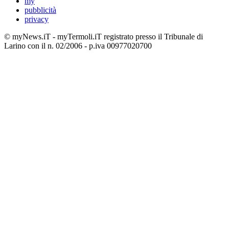
my
pubblicità
privacy
© myNews.iT - myTermoli.iT registrato presso il Tribunale di
Larino con il n. 02/2006 - p.iva 00977020700