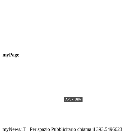
myPage
APERTURA
Termolesi, la foto di gruppo torna a riempire la
scalinata del folklore
Tony Cericola
-
2 AGOSTO 2026
myNews.iT - Per spazio Pubblicitario chiama il 393.5496623