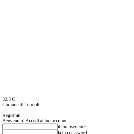
32.5
C
Comune di Termoli
Registrati
Benvenuto! Accedi al tuo account
il tuo username
la tua password