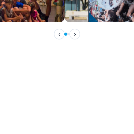
IN CORSO
‹
›
Festival Internazionale del F
📅 7 Agosto 2026 · 21:30 · 📍 Piazza Vittor