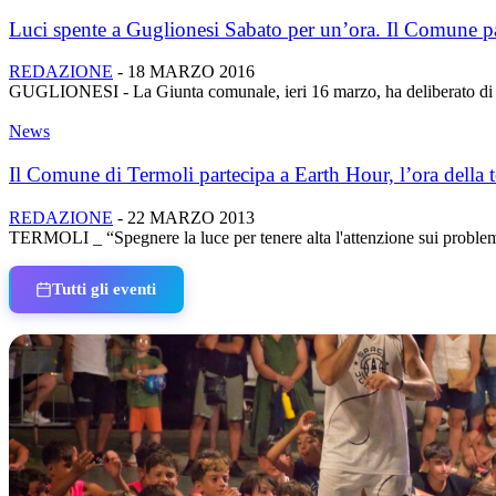
Luci spente a Guglionesi Sabato per un’ora. Il Comune par
REDAZIONE
-
18 MARZO 2016
GUGLIONESI - La Giunta comunale, ieri 16 marzo, ha deliberato di ad
News
Il Comune di Termoli partecipa a Earth Hour, l’ora della t
REDAZIONE
-
22 MARZO 2013
TERMOLI _ “Spegnere la luce per tenere alta l'attenzione sui problemi cl
Tutti gli eventi