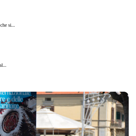
he si...
l...