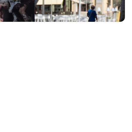
olklore - 41ª edizione
io Veneto