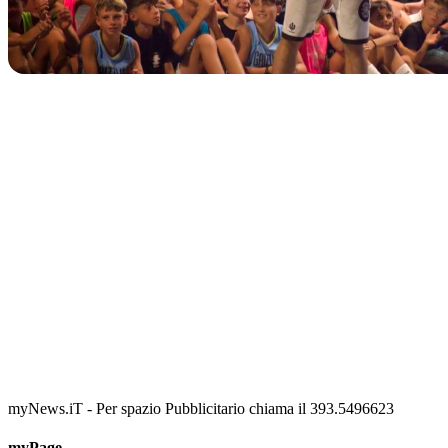
TERMINATO
Classic Contest 3vs3 Memorial Michele Guardascione
📅 6 Agosto 2026 · 09:00 · 📍 Lungomare C. Colombo
myNews.iT - Per spazio Pubblicitario chiama il 393.5496623
myPage