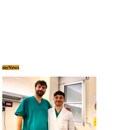
myNews