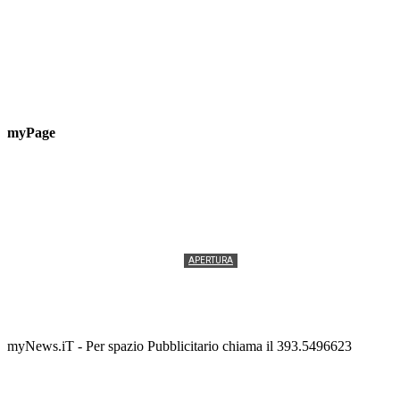
myPage
APERTURA
Termolesi, la foto di gruppo torna a riempire la
scalinata del folklore
Tony Cericola
-
2 AGOSTO 2026
myNews.iT - Per spazio Pubblicitario chiama il 393.5496623