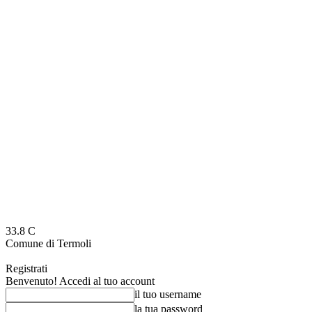
33.8
C
Comune di Termoli
Registrati
Benvenuto! Accedi al tuo account
il tuo username
la tua password