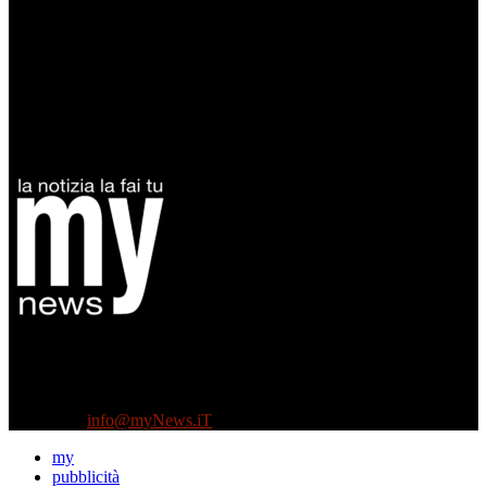
Diretto da Antonella Salvatore
Testata indipendente fondata nel 2005:
non riceve e non ha mai ricevuto nessun finanziamento pubblico.
Tel +39 3935496623
Contattaci:
info@myNews.iT
my
pubblicità