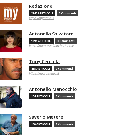
Redazione
29409 ARTICOLI
0 Commenti
https://mynews.it
Antonella Salvatore
1091 ARTICOLI
0 Commenti
https://mynews.it/author/ansa/
Tony Cericola
438 ARTICOLI
0 Commenti
https://microstudio.it
Antonello Manocchio
174 ARTICOLI
0 Commenti
Saverio Metere
130 ARTICOLI
0 Commenti