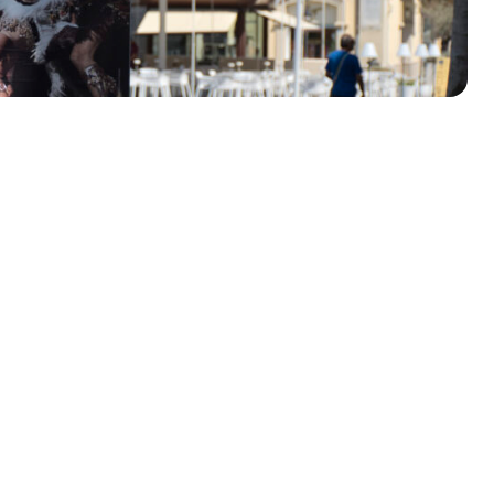
olklore - 41ª edizione
io Veneto