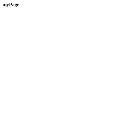
myPage
Te