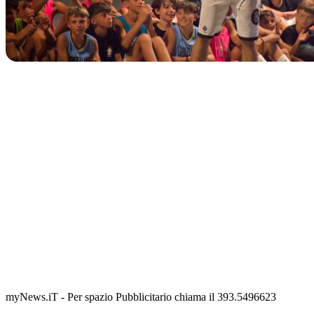
IN CORSO
Classic Contest 3vs3 Memorial Michele Guardascione
📅 6 Agosto 2026 · 09:00 · 📍 Lungomare C. Colombo
myNews.iT - Per spazio Pubblicitario chiama il 393.5496623