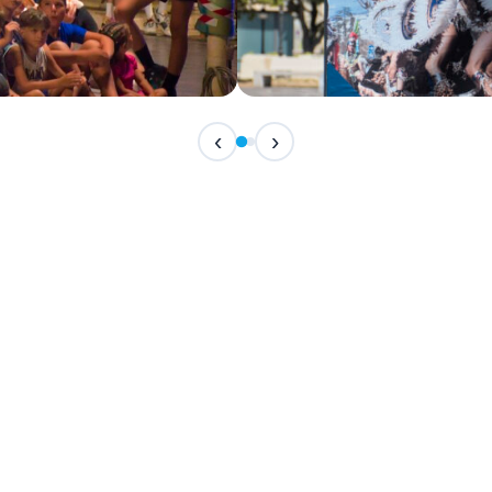
IN ARRIVO
‹
›
Festival Internazionale del F
📅 7 Agosto 2026 · 21:30 · 📍 Piazza Vittor