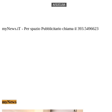
APERTURA
Termolesi, la foto di gruppo torna a riempire la
scalinata del folklore
Tony Cericola
-
2 AGOSTO 2026
myNews.iT - Per spazio Pubblicitario chiama il 393.5496623
myNews