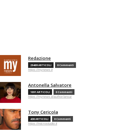
Redazione
29409 ARTICOLI
0 Commenti
https://mynews.it
Antonella Salvatore
1091 ARTICOLI
0 Commenti
https://mynews.it/author/ansa/
Tony Cericola
438 ARTICOLI
0 Commenti
https://microstudio.it