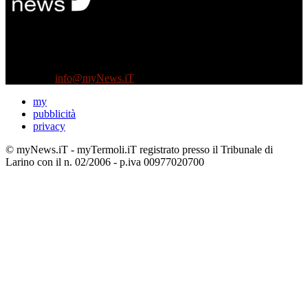
Diretto da Antonella Salvatore
Testata indipendente fondata nel 2005:
non riceve e non ha mai ricevuto nessun finanziamento pubblico.
Tel +39 3935496623
Contattaci:
info@myNews.iT
my
pubblicità
privacy
© myNews.iT - myTermoli.iT registrato presso il Tribunale di
Larino con il n. 02/2006 - p.iva 00977020700