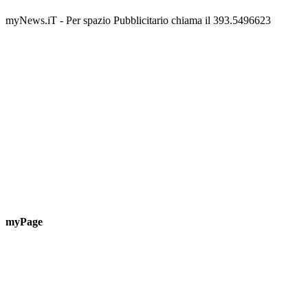
Guardascione
ediz
📅 6 Agosto 2026 · 09:00 · 📍 Lungomare C. Colombo
📅 7 A
myNews.iT - Per spazio Pubblicitario chiama il 393.5496623
myPage