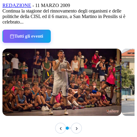
REDAZIONE
-
11 MARZO 2009
Continua la stagione del rinnovamento degli organismi e delle
politiche della CISL ed il 6 marzo, a San Martino in Pensilis si è
celebrato...
Tutti gli eventi
TERMINATO
IN 
‹
›
Classic Contest 3vs3 Memorial Michele
Fest