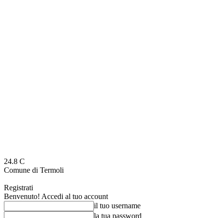
24.8
C
Comune di Termoli
Registrati
Benvenuto! Accedi al tuo account
il tuo username
la tua password