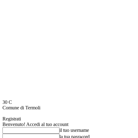
30
C
Comune di Termoli
Registrati
Benvenuto! Accedi al tuo account
il tuo username
la tua password