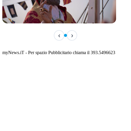
TERMINATO
‹
›
San Basso 2026 - il programma delle feste
📅 3 Agosto 2026 · 08:00 · 📍 Porto
myNews.iT - Per spazio Pubblicitario chiama il 393.5496623