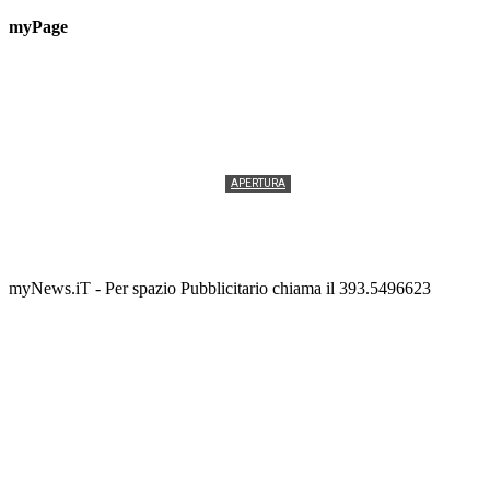
myPage
APERTURA
Termolesi, la foto di gruppo torna a riempire la
scalinata del folklore
Tony Cericola
-
2 AGOSTO 2026
myNews.iT - Per spazio Pubblicitario chiama il 393.5496623