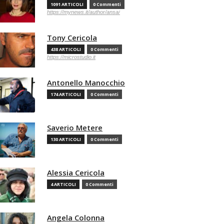
1091 ARTICOLI
0 Commenti
https://mynews.it/author/ansa/
Tony Cericola
438 ARTICOLI
0 Commenti
https://microstudio.it
Antonello Manocchio
174 ARTICOLI
0 Commenti
Saverio Metere
130 ARTICOLI
0 Commenti
Alessia Cericola
4 ARTICOLI
0 Commenti
Angela Colonna