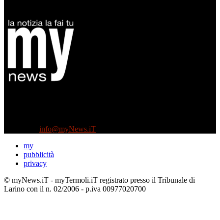
Diretto da Antonella Salvatore
Testata indipendente fondata nel 2005:
non riceve e non ha mai ricevuto nessun finanziamento pubblico.
Tel +39 3935496623
Contattaci:
info@myNews.iT
my
pubblicità
privacy
© myNews.iT - myTermoli.iT registrato presso il Tribunale di
Larino con il n. 02/2006 - p.iva 00977020700