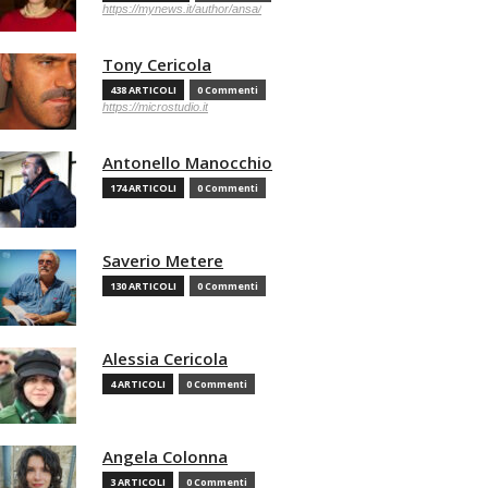
https://mynews.it/author/ansa/
Tony Cericola
438 ARTICOLI
0 Commenti
https://microstudio.it
Antonello Manocchio
174 ARTICOLI
0 Commenti
Saverio Metere
130 ARTICOLI
0 Commenti
Alessia Cericola
4 ARTICOLI
0 Commenti
Angela Colonna
3 ARTICOLI
0 Commenti