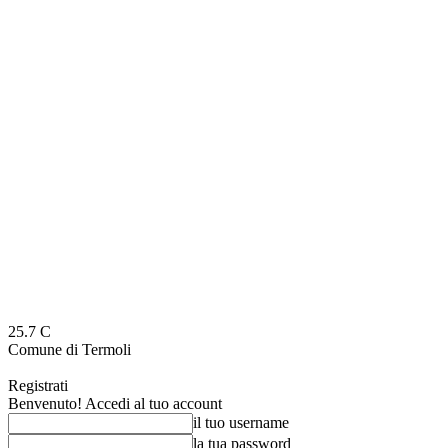
25.7
C
Comune di Termoli
Registrati
Benvenuto! Accedi al tuo account
il tuo username
la tua password