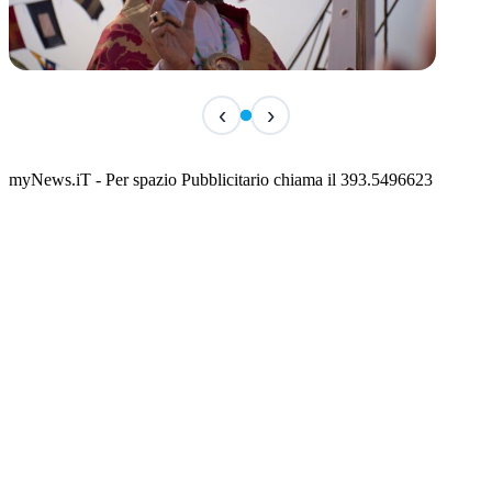
TERMINATO
‹
›
San Basso 2026 - il programma delle feste
📅 3 Agosto 2026 · 08:00 · 📍 Porto
myNews.iT - Per spazio Pubblicitario chiama il 393.5496623