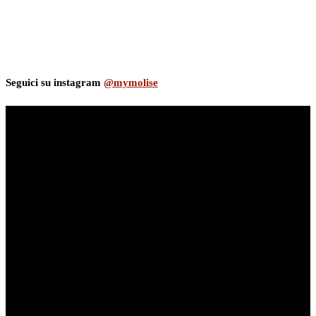
Seguici su instagram
@mymolise
myNews.iT - Per spazio Pubblicitario chiama il 393.5496623