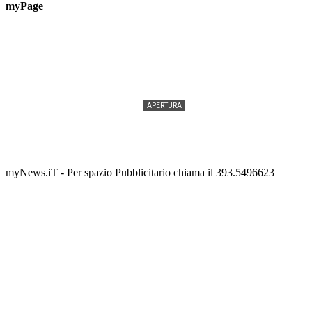
myPage
APERTURA
Termolesi, la foto di gruppo torna a riempire la
scalinata del folklore
Tony Cericola
-
2 AGOSTO 2026
myNews.iT - Per spazio Pubblicitario chiama il 393.5496623