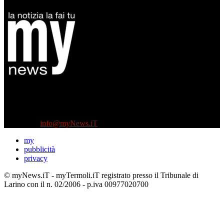
Diretto da Antonella Salvatore
Testata indipendente fondata nel 2005:
non riceve e non ha mai ricevuto nessun finanziamento pubblico.
Tel +39 3935496623
Contattaci:
info@myNews.iT
my
pubblicità
privacy
© myNews.iT - myTermoli.iT registrato presso il Tribunale di
Larino con il n. 02/2006 - p.iva 00977020700