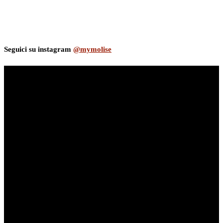
Seguici su instagram
@mymolise
myNews.iT - Per spazio Pubblicitario chiama il 393.5496623