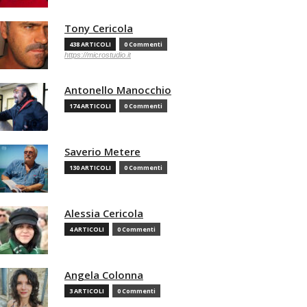
Tony Cericola
438 ARTICOLI
0 Commenti
https://microstudio.it
Antonello Manocchio
174 ARTICOLI
0 Commenti
Saverio Metere
130 ARTICOLI
0 Commenti
Alessia Cericola
4 ARTICOLI
0 Commenti
Angela Colonna
3 ARTICOLI
0 Commenti