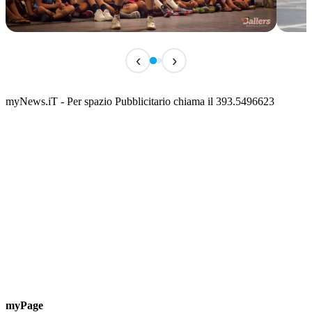
IN CORSO
IN 
‹
›
Classic Contest 3vs3 Memorial Michele
Fest
Guardascione
ediz
📅 6 Agosto 2026 · 09:00 · 📍 Lungomare C. Colombo
📅 7 A
myNews.iT - Per spazio Pubblicitario chiama il 393.5496623
myPage