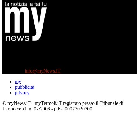
Diretto da Antonella Salvatore
Testata indipendente fondata nel 2005:
non riceve e non ha mai ricevuto nessun finanziamento pubblico.
Tel +39 3935496623
Contattaci:
info@myNews.iT
my
pubblicità
privacy
© myNews.iT - myTermoli.iT registrato presso il Tribunale di
Larino con il n. 02/2006 - p.iva 00977020700