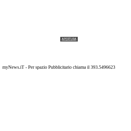
APERTURA
Termolesi, la foto di gruppo torna a riempire la
scalinata del folklore
Tony Cericola
-
2 AGOSTO 2026
myNews.iT - Per spazio Pubblicitario chiama il 393.5496623