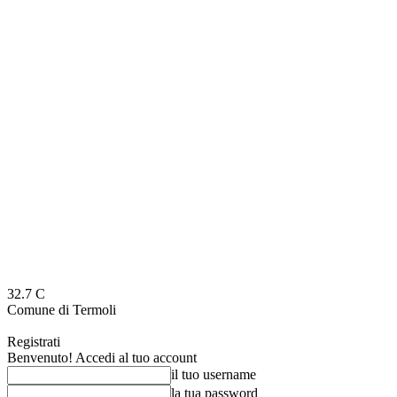
32.7
C
Comune di Termoli
Registrati
Benvenuto! Accedi al tuo account
il tuo username
la tua password