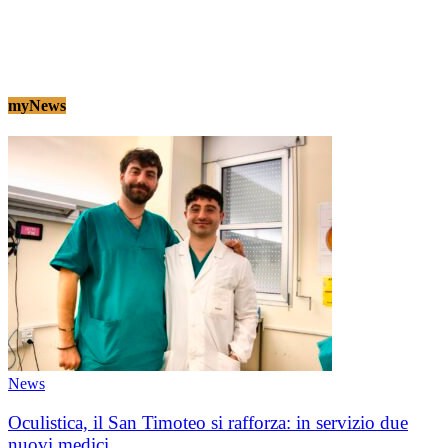
myNews
News
Oculistica, il San Timoteo si rafforza: in servizio due
nuovi medici