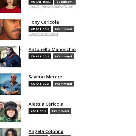
1091 ARTICOLI
0 Commenti
https://mynews.it/author/ansa/
Tony Cericola
438 ARTICOLI
0 Commenti
https://microstudio.it
Antonello Manocchio
174 ARTICOLI
0 Commenti
Saverio Metere
130 ARTICOLI
0 Commenti
Alessia Cericola
4 ARTICOLI
0 Commenti
Angela Colonna