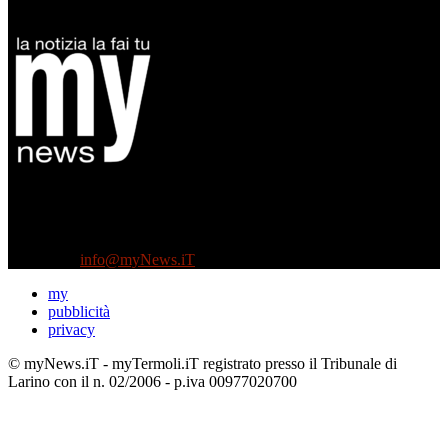
Diretto da Antonella Salvatore
Testata indipendente fondata nel 2005:
non riceve e non ha mai ricevuto nessun finanziamento pubblico.
Tel +39 3935496623
Contattaci:
info@myNews.iT
my
pubblicità
privacy
© myNews.iT - myTermoli.iT registrato presso il Tribunale di
Larino con il n. 02/2006 - p.iva 00977020700