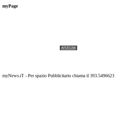
myPage
APERTURA
Termolesi, la foto di gruppo torna a riempire la
scalinata del folklore
Tony Cericola
-
2 AGOSTO 2026
myNews.iT - Per spazio Pubblicitario chiama il 393.5496623