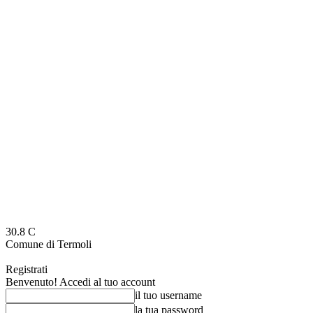
30.8
C
Comune di Termoli
Registrati
Benvenuto! Accedi al tuo account
il tuo username
la tua password