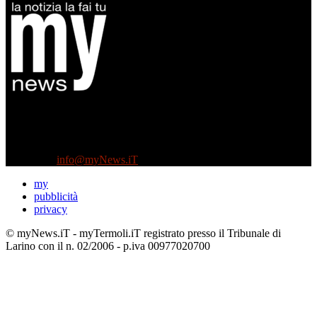
Diretto da Antonella Salvatore
Testata indipendente fondata nel 2005:
non riceve e non ha mai ricevuto nessun finanziamento pubblico.
Tel +39 3935496623
Contattaci:
info@myNews.iT
my
pubblicità
privacy
© myNews.iT - myTermoli.iT registrato presso il Tribunale di
Larino con il n. 02/2006 - p.iva 00977020700