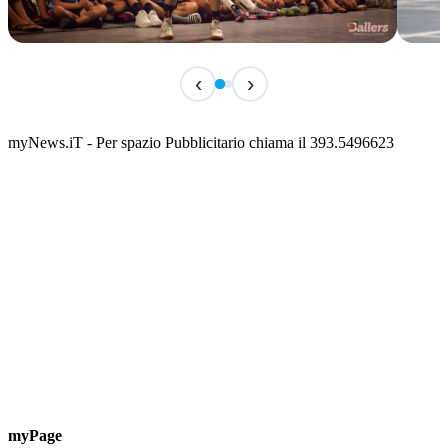
IN CORSO
IN 
‹
›
Classic Contest 3vs3 Memorial Michele
Fest
Guardascione
ediz
📅 6 Agosto 2026 · 09:00 · 📍 Lungomare C. Colombo
📅 7 A
myNews.iT - Per spazio Pubblicitario chiama il 393.5496623
myPage