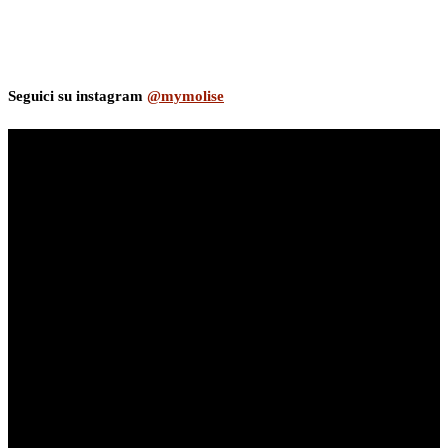
Seguici su instagram
@mymolise
myNews.iT - Per spazio Pubblicitario chiama il 393.5496623