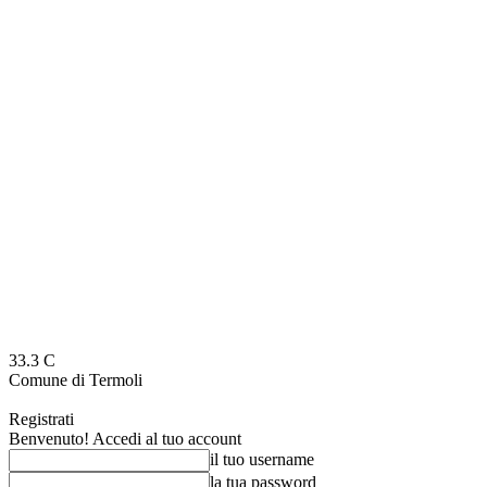
33.3
C
Comune di Termoli
Registrati
Benvenuto! Accedi al tuo account
il tuo username
la tua password