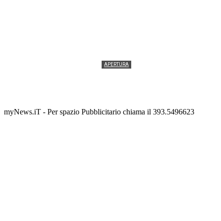
APERTURA
Termolesi, la foto di gruppo torna a riempire la
scalinata del folklore
Tony Cericola
-
2 AGOSTO 2026
myNews.iT - Per spazio Pubblicitario chiama il 393.5496623