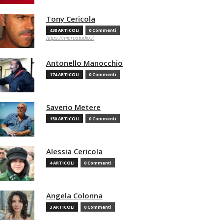
Tony Cericola
438 ARTICOLI
0 Commenti
https://microstudio.it
Antonello Manocchio
174 ARTICOLI
0 Commenti
Saverio Metere
130 ARTICOLI
0 Commenti
Alessia Cericola
4 ARTICOLI
0 Commenti
Angela Colonna
3 ARTICOLI
0 Commenti