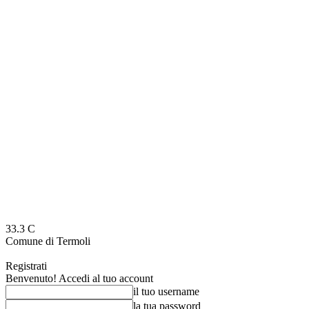
33.3
C
Comune di Termoli
Registrati
Benvenuto! Accedi al tuo account
il tuo username
la tua password