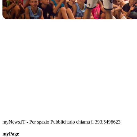
IN CORSO
Classic Contest 3vs3 Memorial Michele Guardascione
📅 6 Agosto 2026 · 09:00 · 📍 Lungomare C. Colombo
myNews.iT - Per spazio Pubblicitario chiama il 393.5496623
myPage