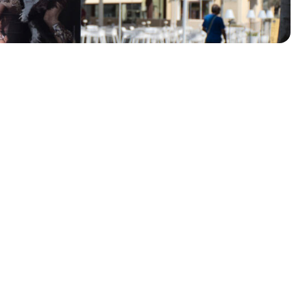
olklore - 41ª edizione
io Veneto