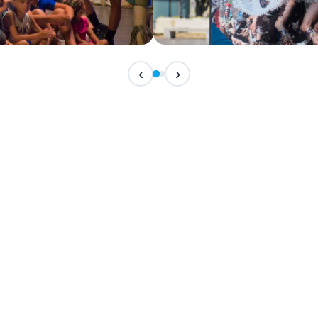
IN ARRIVO
‹
›
Festival Internazionale del F
📅 7 Agosto 2026 · 21:30 · 📍 Piazza Vittor