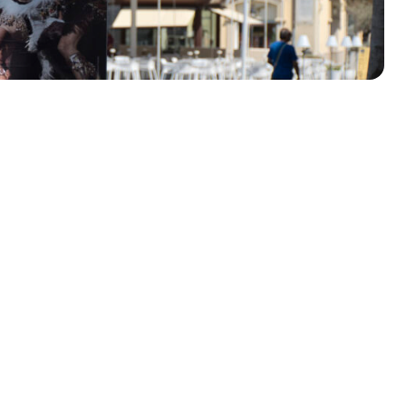
olklore - 41ª edizione
io Veneto