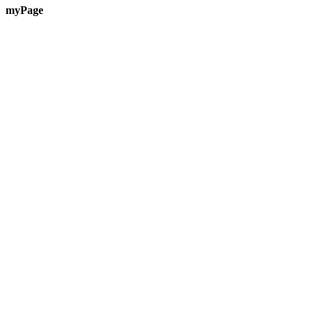
myPage
Te