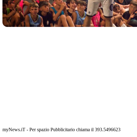
IN CORSO
Classic Contest 3vs3 Memorial Michele Guardascione
📅 6 Agosto 2026 · 09:00 · 📍 Lungomare C. Colombo
myNews.iT - Per spazio Pubblicitario chiama il 393.5496623