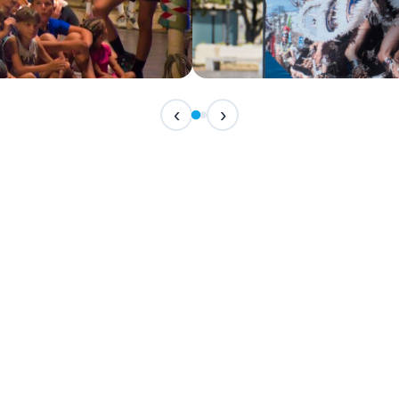
IN ARRIVO
‹
›
Festival Internazionale del F
📅 7 Agosto 2026 · 21:30 · 📍 Piazza Vittor