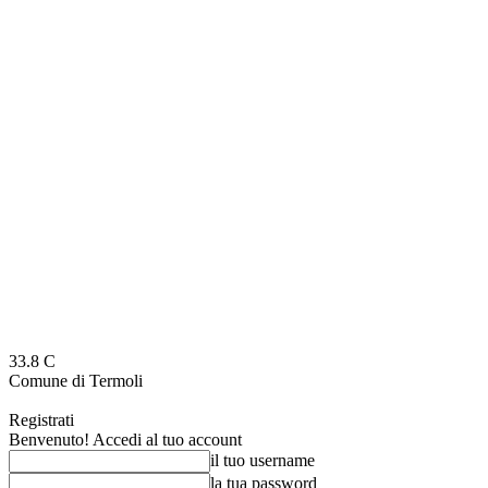
33.8
C
Comune di Termoli
Registrati
Benvenuto! Accedi al tuo account
il tuo username
la tua password