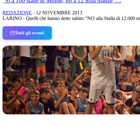
“Si a 100 stalle in Molise, no a 12 mila manze”....
REDAZIONE
-
12 NOVEMBRE 2013
LARINO - Quelli che hanno detto subito “NO alla Stalla di 12.000 manz
Tutti gli eventi
IN CORSO
Classic Contest 3vs3 Memorial Michele Guardascione
📅 6 Agosto 2026 · 09:00 · 📍 Lungomare C. Colombo