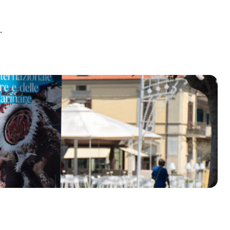
.
olklore - 41ª edizione
io Veneto