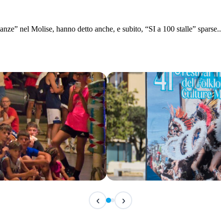
e” nel Molise, hanno detto anche, e subito, “SI a 100 stalle” sparse..
IN CORSO
‹
›
Festival Internazionale del F
📅 7 Agosto 2026 · 21:30 · 📍 Piazza Vittor