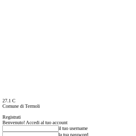
27.1
C
Comune di Termoli
Registrati
Benvenuto! Accedi al tuo account
il tuo username
la tua password