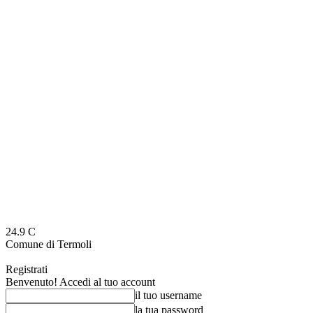
24.9
C
Comune di Termoli
Registrati
Benvenuto! Accedi al tuo account
il tuo username
la tua password