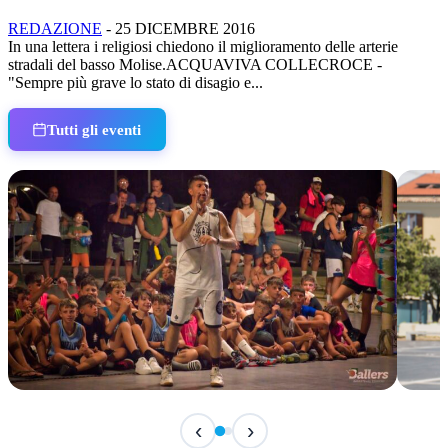
REDAZIONE
-
25 DICEMBRE 2016
In una lettera i religiosi chiedono il miglioramento delle arterie
stradali del basso Molise.ACQUAVIVA COLLECROCE -
"Sempre più grave lo stato di disagio e...
Tutti gli eventi
TERMINATO
TER
‹
›
Classic Contest 3vs3 Memorial Michele
Fest