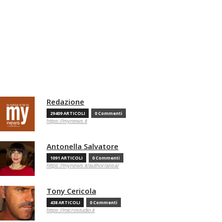
Redazione
29409 ARTICOLI
0 Commenti
https://mynews.it
Antonella Salvatore
1091 ARTICOLI
0 Commenti
https://mynews.it/author/ansa/
Tony Cericola
438 ARTICOLI
0 Commenti
https://microstudio.it