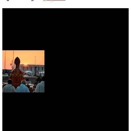
myNews.iT - Per spazio Pubblicitario chiama il 393.5496623