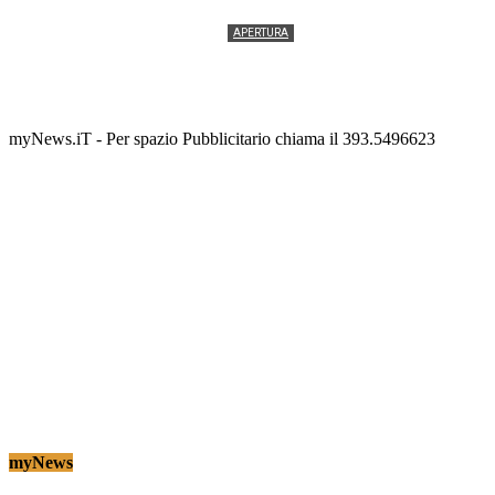
APERTURA
Termolesi, la foto di gruppo torna a riempire la
scalinata del folklore
Tony Cericola
-
2 AGOSTO 2026
myNews.iT - Per spazio Pubblicitario chiama il 393.5496623
myNews