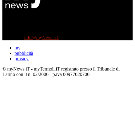
Diretto da Antonella Salvatore
Testata indipendente fondata nel 2005:
non riceve e non ha mai ricevuto nessun finanziamento pubblico.
Tel +39 3935496623
Contattaci:
info@myNews.iT
my
pubblicità
privacy
© myNews.iT - myTermoli.iT registrato presso il Tribunale di
Larino con il n. 02/2006 - p.iva 00977020700