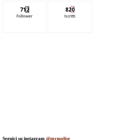
712
820
Follower
Iscritti
Seguici su instagram
@mymolise