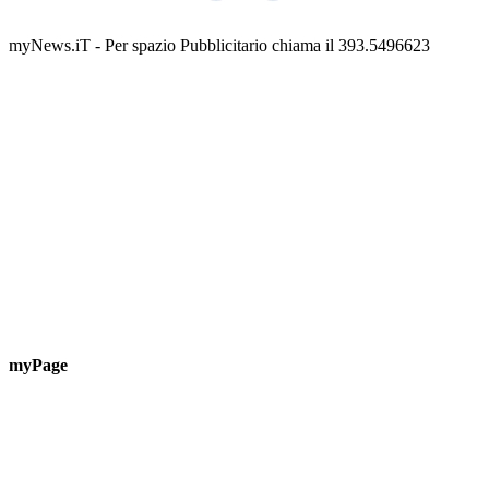
Guardascione
ediz
📅 6 Agosto 2026 · 09:00 · 📍 Lungomare C. Colombo
📅 7 A
myNews.iT - Per spazio Pubblicitario chiama il 393.5496623
myPage