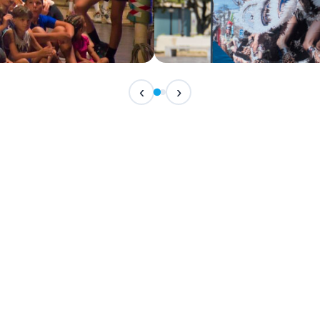
IN ARRIVO
‹
›
Festival Internazionale del F
📅 7 Agosto 2026 · 21:30 · 📍 Piazza Vittor