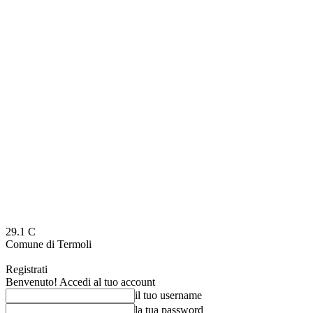
29.1
C
Comune di Termoli
Registrati
Benvenuto! Accedi al tuo account
il tuo username
la tua password