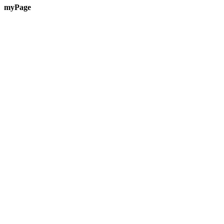
myPage
Te