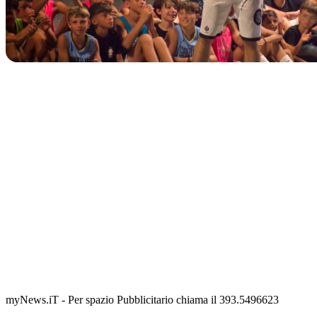
IN CORSO
Classic Contest 3vs3 Memorial Michele Guardascione
📅 6 Agosto 2026 · 09:00 · 📍 Lungomare C. Colombo
myNews.iT - Per spazio Pubblicitario chiama il 393.5496623