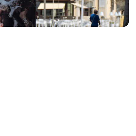
olklore - 41ª edizione
io Veneto