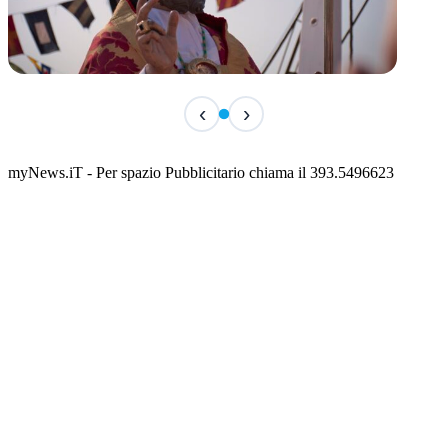
TERMINATO
‹
›
San Basso 2026 - il programma delle feste
📅 3 Agosto 2026 · 08:00 · 📍 Porto
myNews.iT - Per spazio Pubblicitario chiama il 393.5496623