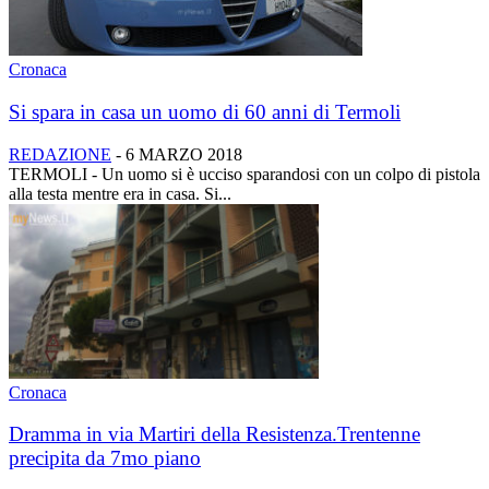
Cronaca
Si spara in casa un uomo di 60 anni di Termoli
REDAZIONE
-
6 MARZO 2018
TERMOLI - Un uomo si è ucciso sparandosi con un colpo di pistola
alla testa mentre era in casa. Si...
Cronaca
Dramma in via Martiri della Resistenza.Trentenne
precipita da 7mo piano