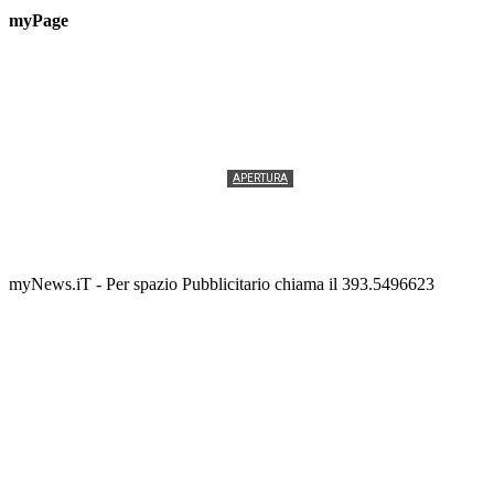
myPage
APERTURA
Termolesi, la foto di gruppo torna a riempire la
scalinata del folklore
Tony Cericola
-
2 AGOSTO 2026
myNews.iT - Per spazio Pubblicitario chiama il 393.5496623