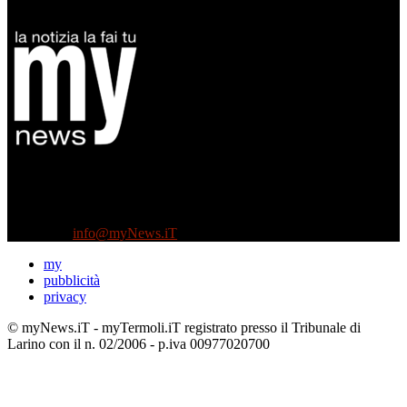
Diretto da Antonella Salvatore
Testata indipendente fondata nel 2005:
non riceve e non ha mai ricevuto nessun finanziamento pubblico.
Tel +39 3935496623
Contattaci:
info@myNews.iT
my
pubblicità
privacy
© myNews.iT - myTermoli.iT registrato presso il Tribunale di
Larino con il n. 02/2006 - p.iva 00977020700