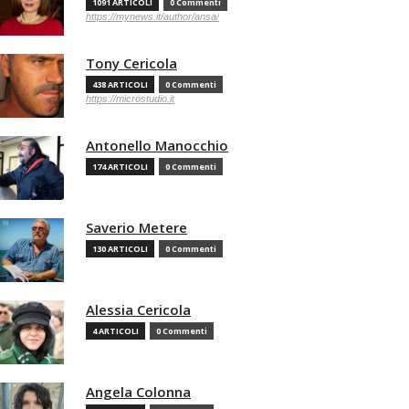
1091 ARTICOLI
0 Commenti
https://mynews.it/author/ansa/
Tony Cericola
438 ARTICOLI
0 Commenti
https://microstudio.it
Antonello Manocchio
174 ARTICOLI
0 Commenti
Saverio Metere
130 ARTICOLI
0 Commenti
Alessia Cericola
4 ARTICOLI
0 Commenti
Angela Colonna