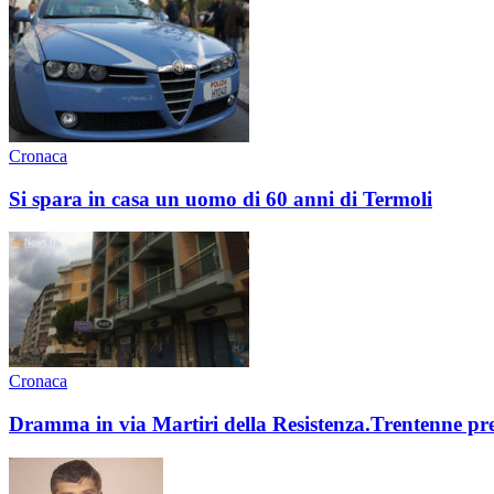
Cronaca
Si spara in casa un uomo di 60 anni di Termoli
Cronaca
Dramma in via Martiri della Resistenza.Trentenne pr