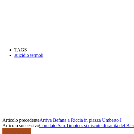
TAGS
suicidio termoli
Condividere
Articolo precedente
Arriva Befana a Riccia in piazza Umberto I
Articolo successivo
Comitato San Timoteo: si discute di sanità del Bas