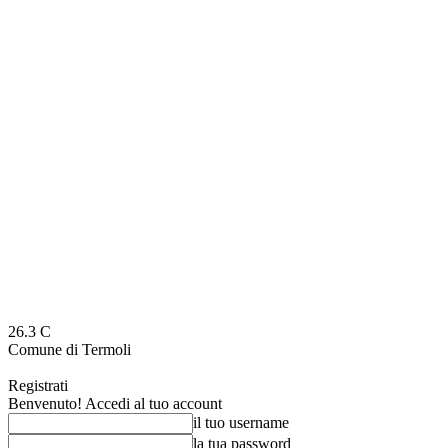
26.3
C
Comune di Termoli
Registrati
Benvenuto! Accedi al tuo account
il tuo username
la tua password