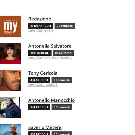
Redazione
29409 ARTICOLI
0 Commenti
https://mynews.it
Antonella Salvatore
1091 ARTICOLI
0 Commenti
https://mynews.it/author/ansa/
Tony Cericola
438 ARTICOLI
0 Commenti
https://microstudio.it
Antonello Manocchio
174 ARTICOLI
0 Commenti
Saverio Metere
130 ARTICOLI
0 Commenti