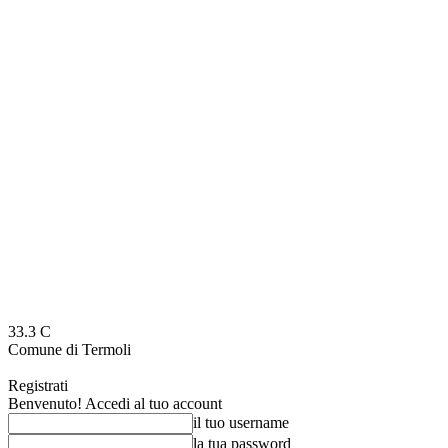
33.3
C
Comune di Termoli
Registrati
Benvenuto! Accedi al tuo account
il tuo username
la tua password