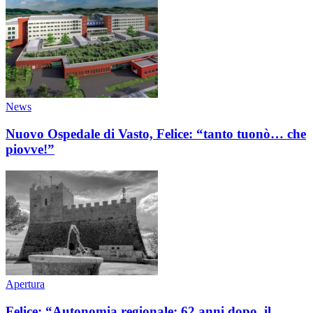
News
Nuovo Ospedale di Vasto, Felice: “tanto tuonò… che
piovve!”
Apertura
Felice: “Autonomia regionale: 62 anni dopo, il