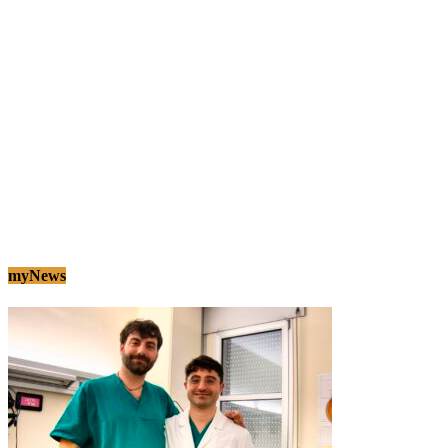
myNews