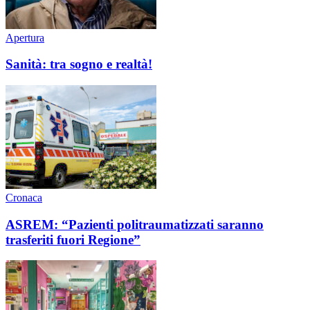
Apertura
Sanità: tra sogno e realtà!
Cronaca
ASREM: “Pazienti politraumatizzati saranno
trasferiti fuori Regione”