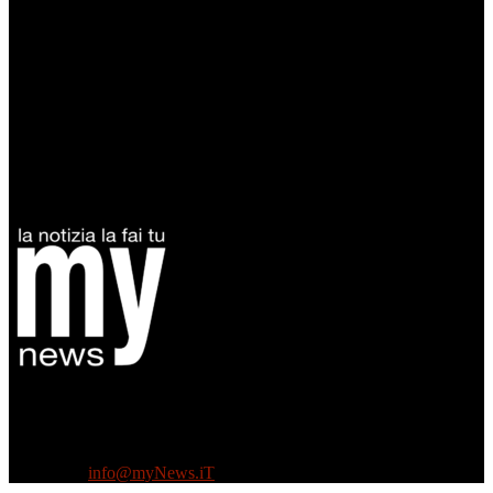
Diretto da Antonella Salvatore
Testata indipendente fondata nel 2005:
non riceve e non ha mai ricevuto nessun finanziamento pubblico.
Tel +39 3935496623
Contattaci:
info@myNews.iT