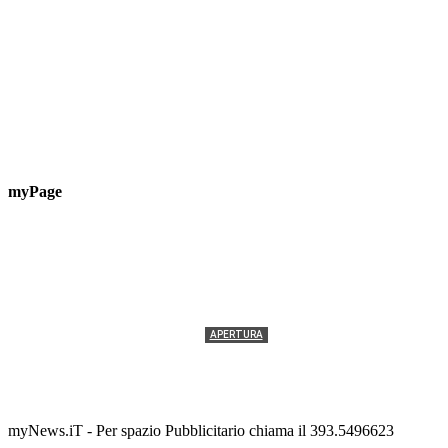
myPage
APERTURA
Termolesi, la foto di gruppo torna a riempire la
scalinata del folklore
Tony Cericola
-
2 AGOSTO 2026
myNews.iT - Per spazio Pubblicitario chiama il 393.5496623