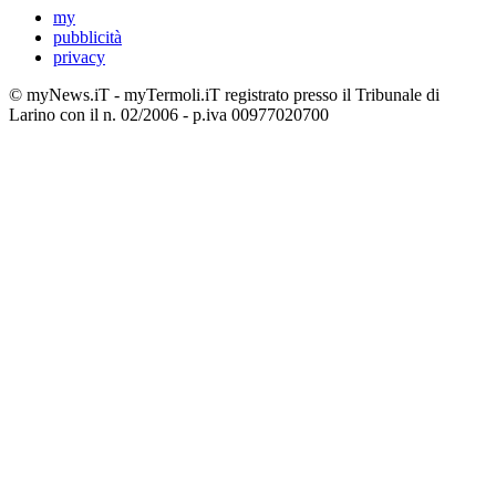
my
pubblicità
privacy
© myNews.iT - myTermoli.iT registrato presso il Tribunale di
Larino con il n. 02/2006 - p.iva 00977020700