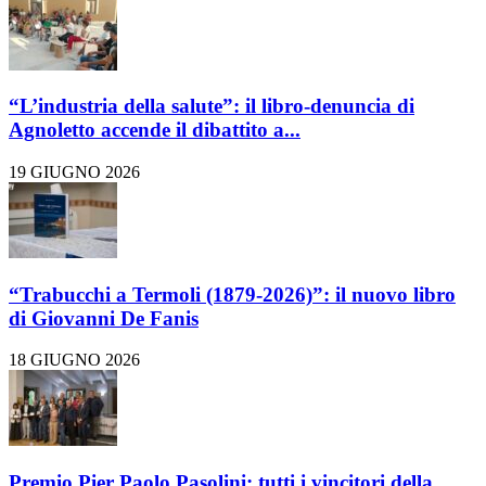
“L’industria della salute”: il libro-denuncia di
Agnoletto accende il dibattito a...
19 GIUGNO 2026
“Trabucchi a Termoli (1879-2026)”: il nuovo libro
di Giovanni De Fanis
18 GIUGNO 2026
Premio Pier Paolo Pasolini: tutti i vincitori della