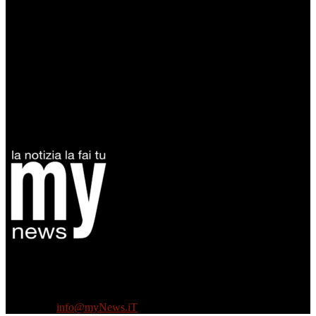
Diretto da Antonella Salvatore
Testata indipendente fondata nel 2005:
non riceve e non ha mai ricevuto nessun finanziamento pubblico.
Tel +39 3935496623
Contattaci:
info@myNews.iT