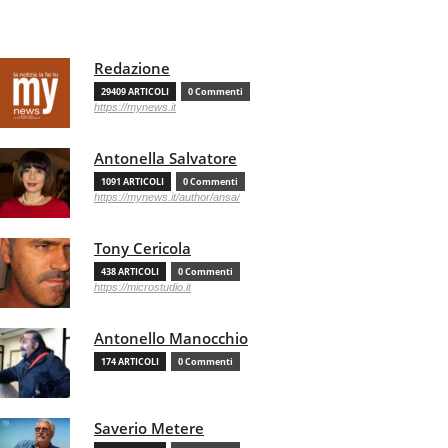
Redazione
29409 ARTICOLI
0 Commenti
https://mynews.it
Antonella Salvatore
1091 ARTICOLI
0 Commenti
https://mynews.it/author/ansa/
Tony Cericola
438 ARTICOLI
0 Commenti
https://microstudio.it
Antonello Manocchio
174 ARTICOLI
0 Commenti
Saverio Metere