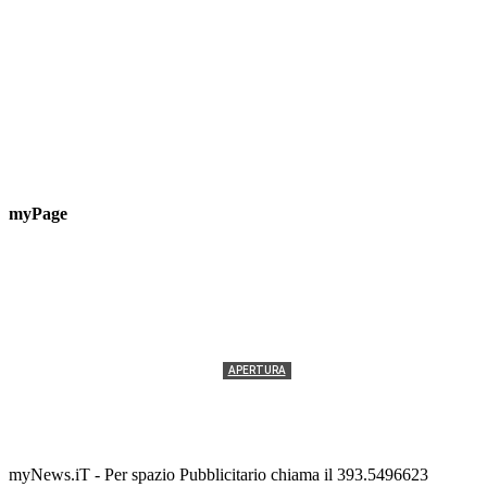
myPage
APERTURA
Termolesi, la foto di gruppo torna a riempire la
scalinata del folklore
Tony Cericola
-
2 AGOSTO 2026
myNews.iT - Per spazio Pubblicitario chiama il 393.5496623