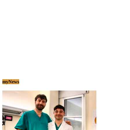
myNews