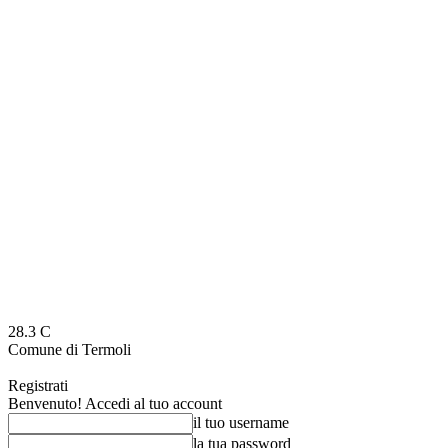
28.3
C
Comune di Termoli
Registrati
Benvenuto! Accedi al tuo account
il tuo username
la tua password