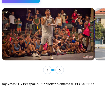
TERMINATO
IN 
‹
›
Classic Contest 3vs3 Memorial Michele
Fest
Guardascione
ediz
📅 6 Agosto 2026 · 09:00 · 📍 Lungomare C. Colombo
📅 7 A
myNews.iT - Per spazio Pubblicitario chiama il 393.5496623