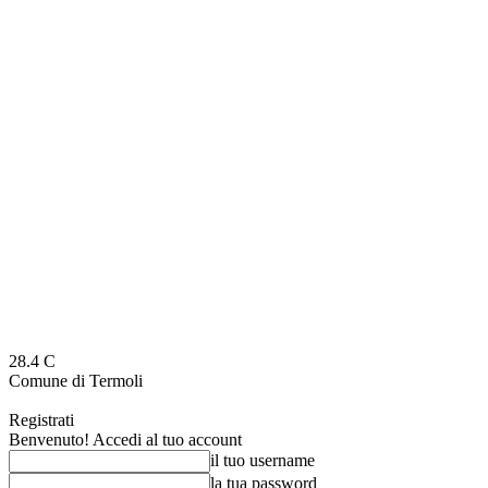
28.4
C
Comune di Termoli
Registrati
Benvenuto! Accedi al tuo account
il tuo username
la tua password