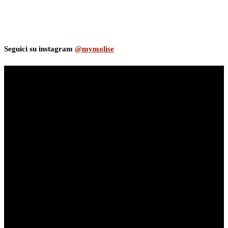
Seguici su instagram
@mymolise
myNews.iT - Per spazio Pubblicitario chiama il 393.5496623