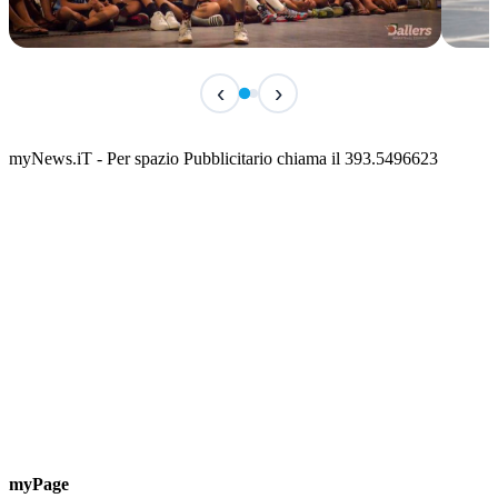
IN CORSO
IN 
‹
›
Classic Contest 3vs3 Memorial Michele
Fest
Guardascione
ediz
📅 6 Agosto 2026 · 09:00 · 📍 Lungomare C. Colombo
📅 7 A
myNews.iT - Per spazio Pubblicitario chiama il 393.5496623
myPage