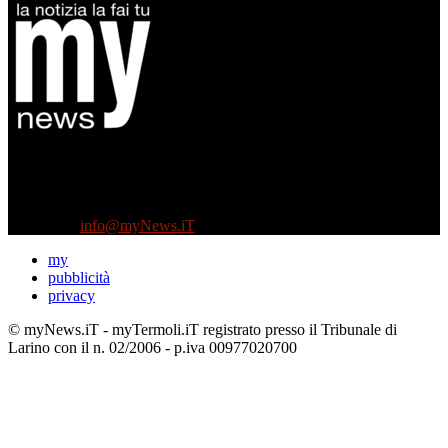
Diretto da Antonella Salvatore
Testata indipendente fondata nel 2005:
non riceve e non ha mai ricevuto nessun finanziamento pubblico.
Tel +39 3935496623
Contattaci:
info@myNews.iT
my
pubblicità
privacy
© myNews.iT - myTermoli.iT registrato presso il Tribunale di
Larino con il n. 02/2006 - p.iva 00977020700