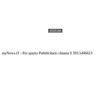
APERTURA
Termolesi, la foto di gruppo torna a riempire la
scalinata del folklore
Tony Cericola
-
2 AGOSTO 2026
myNews.iT - Per spazio Pubblicitario chiama il 393.5496623