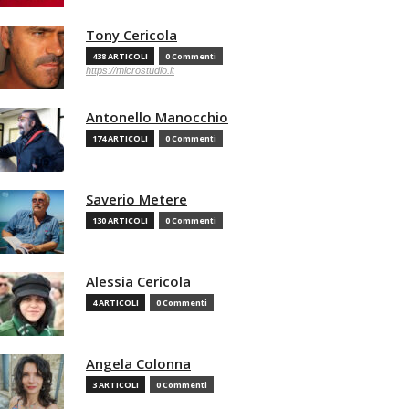
Tony Cericola
438 ARTICOLI
0 Commenti
https://microstudio.it
Antonello Manocchio
174 ARTICOLI
0 Commenti
Saverio Metere
130 ARTICOLI
0 Commenti
Alessia Cericola
4 ARTICOLI
0 Commenti
Angela Colonna
3 ARTICOLI
0 Commenti