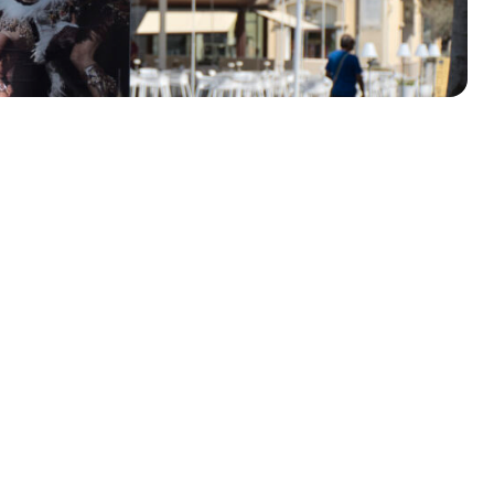
olklore - 41ª edizione
io Veneto