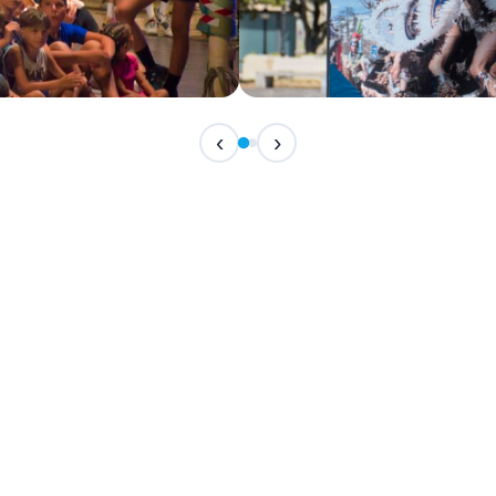
IN CORSO
‹
›
Festival Internazionale del F
📅 7 Agosto 2026 · 21:30 · 📍 Piazza Vittor