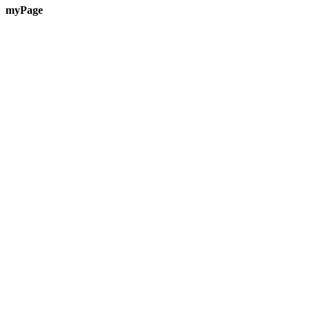
myPage
Te