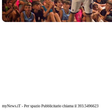
IN CORSO
Classic Contest 3vs3 Memorial Michele Guardascione
📅 6 Agosto 2026 · 09:00 · 📍 Lungomare C. Colombo
myNews.iT - Per spazio Pubblicitario chiama il 393.5496623