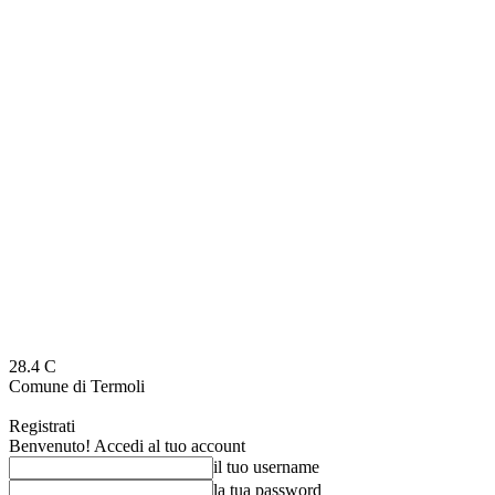
28.4
C
Comune di Termoli
Registrati
Benvenuto! Accedi al tuo account
il tuo username
la tua password