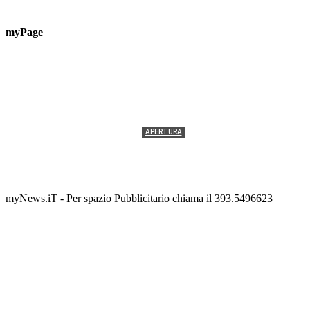
myPage
APERTURA
Termolesi, la foto di gruppo torna a riempire la
scalinata del folklore
Tony Cericola
-
2 AGOSTO 2026
myNews.iT - Per spazio Pubblicitario chiama il 393.5496623