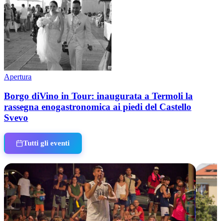
Apertura
Borgo diVino in Tour: inaugurata a Termoli la
rassegna enogastronomica ai piedi del Castello
Svevo
Tutti gli eventi