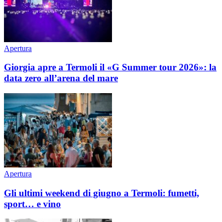
Apertura
Giorgia apre a Termoli il «G Summer tour 2026»: la
data zero all’arena del mare
Apertura
Gli ultimi weekend di giugno a Termoli: fumetti,
sport… e vino