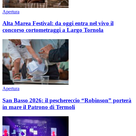
Apertura
Alta Marea Festival: da oggi entra nel vivo il
concorso cortometraggi a Largo Tornola
Apertura
San Basso 2026: il peschereccio “Robinson” porterà
in mare il Patrono di Termoli