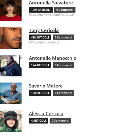
Antonella Salvatore
1091 ARTICOLI
0 Commenti
https://mynews.it/author/ansa/
Tony Cericola
438 ARTICOLI
0 Commenti
https://microstudio.it
Antonello Manocchio
174 ARTICOLI
0 Commenti
Saverio Metere
130 ARTICOLI
0 Commenti
Alessia Cericola
4 ARTICOLI
0 Commenti