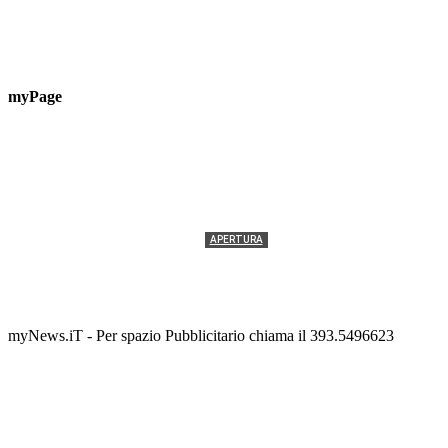
myPage
APERTURA
Termolesi, la foto di gruppo torna a riempire la
scalinata del folklore
Tony Cericola
-
2 AGOSTO 2026
myNews.iT - Per spazio Pubblicitario chiama il 393.5496623