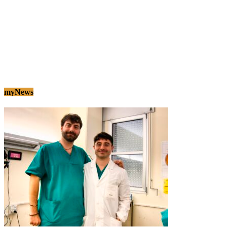
myNews