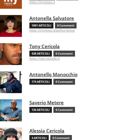
https://mynews.it
Antonella Salvatore
1091 ARTICOLI
0 Commenti
https://mynews.it/author/ansa/
Tony Cericola
438 ARTICOLI
0 Commenti
https://microstudio.it
Antonello Manocchio
174 ARTICOLI
0 Commenti
Saverio Metere
130 ARTICOLI
0 Commenti
Alessia Cericola
4 ARTICOLI
0 Commenti