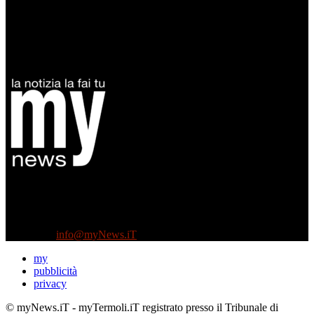
Diretto da Antonella Salvatore
Testata indipendente fondata nel 2005:
non riceve e non ha mai ricevuto nessun finanziamento pubblico.
Tel +39 3935496623
Contattaci:
info@myNews.iT
my
pubblicità
privacy
© myNews.iT - myTermoli.iT registrato presso il Tribunale di