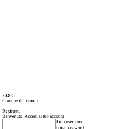
30.8
C
Comune di Termoli
Registrati
Benvenuto! Accedi al tuo account
il tuo username
la tua password