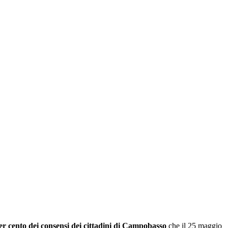
er cento dei consensi dei cittadini di Campobasso
che il 25 maggio