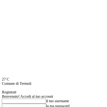
27
C
Comune di Termoli
Registrati
Benvenuto! Accedi al tuo account
il tuo username
la tua password