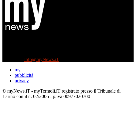
Diretto da Antonella Salvatore
Testata indipendente fondata nel 2005:
non riceve e non ha mai ricevuto nessun finanziamento pubblico.
Tel +39 3935496623
Contattaci:
info@myNews.iT
my
pubblicità
privacy
Tony Cericola
© myNews.iT - myTermoli.iT registrato presso il Tribunale di
Larino con il n. 02/2006 - p.iva 00977020700