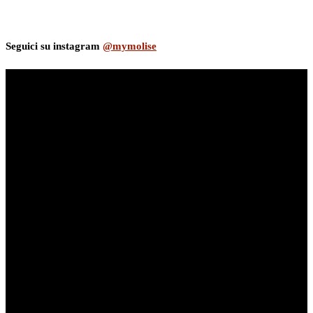
Seguici su instagram
@mymolise
myNews.iT - Per spazio Pubblicitario chiama il 393.5496623