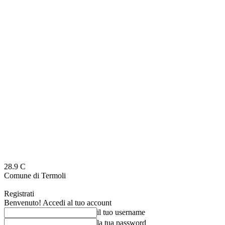
28.9
C
Comune di Termoli
Registrati
Benvenuto! Accedi al tuo account
il tuo username
la tua password