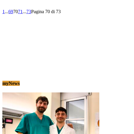
1
...
69
70
71
...
73
Pagina 70 di 73
438 ARTICOLI
0 COMMENTI
myNews