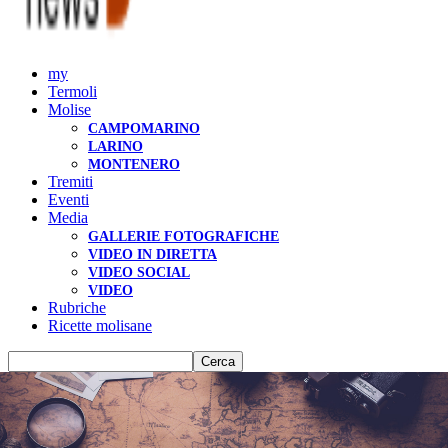
my
Termoli
Molise
CAMPOMARINO
LARINO
MONTENERO
Tremiti
Eventi
Media
GALLERIE FOTOGRAFICHE
VIDEO IN DIRETTA
VIDEO SOCIAL
VIDEO
Rubriche
Ricette molisane