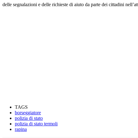
delle segnalazioni e delle richieste di aiuto da parte dei cittadini nell’a
TAGS
borseggiatore
polizia di stato
polizia di stato termoli
rapina