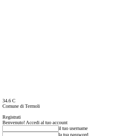
34.6
C
Comune di Termoli
Registrati
Benvenuto! Accedi al tuo account
il tuo username
la tua password