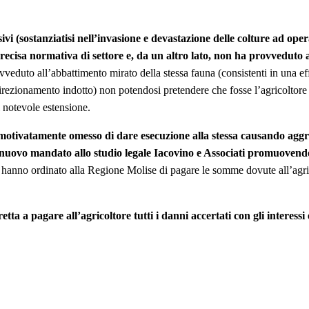
sivi (sostanziatisi nell’invasione e devastazione delle colture ad oper
precisa normativa di settore e, da un altro lato, non ha provveduto 
vveduto all’abbattimento mirato della stessa fauna (consistenti in una e
o direzionamento indotto) non potendosi pretendere che fosse l’agricoltor
i notevole estensione.
tivatamente omesso di dare esecuzione alla stessa causando aggrav
nuovo mandato allo studio legale Iacovino e Associati promuovendo
za hanno ordinato alla Regione Molise di pagare le somme dovute all’agr
a a pagare all’agricoltore tutti i danni accertati con gli interessi e