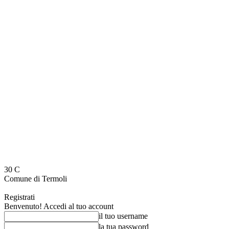
30
C
Comune di Termoli
Registrati
Benvenuto! Accedi al tuo account
il tuo username
la tua password