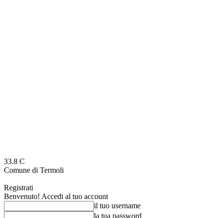
33.8
C
Comune di Termoli
Registrati
Benvenuto! Accedi al tuo account
il tuo username
la tua password