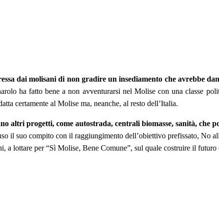
espressa dai molisani di non gradire un insediamento che avrebbe da
rolo ha fatto bene a non avventurarsi nel Molise con una classe politi
datta certamente al Molise ma, neanche, al resto dell’Italia.
o altri progetti, come autostrada, centrali biomasse, sanità, che po
uso il suo compito con il raggiungimento dell’obiettivo prefissato, No all
sani, a lottare per “Sì Molise, Bene Comune”, sul quale costruire il futuro